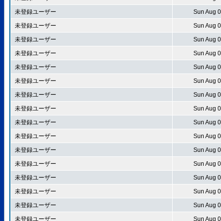
未登録ユーザー
Sun Aug 0
未登録ユーザー
Sun Aug 0
未登録ユーザー
Sun Aug 0
未登録ユーザー
Sun Aug 0
未登録ユーザー
Sun Aug 0
未登録ユーザー
Sun Aug 0
未登録ユーザー
Sun Aug 0
未登録ユーザー
Sun Aug 0
未登録ユーザー
Sun Aug 0
未登録ユーザー
Sun Aug 0
未登録ユーザー
Sun Aug 0
未登録ユーザー
Sun Aug 0
未登録ユーザー
Sun Aug 0
未登録ユーザー
Sun Aug 0
未登録ユーザー
Sun Aug 0
未登録ユーザー
Sun Aug 0