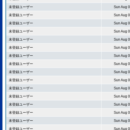
未登録ユーザー
Sun Aug 0
未登録ユーザー
Sun Aug 0
未登録ユーザー
Sun Aug 0
未登録ユーザー
Sun Aug 0
未登録ユーザー
Sun Aug 0
未登録ユーザー
Sun Aug 0
未登録ユーザー
Sun Aug 0
未登録ユーザー
Sun Aug 0
未登録ユーザー
Sun Aug 0
未登録ユーザー
Sun Aug 0
未登録ユーザー
Sun Aug 0
未登録ユーザー
Sun Aug 0
未登録ユーザー
Sun Aug 0
未登録ユーザー
Sun Aug 0
未登録ユーザー
Sun Aug 0
未登録ユーザー
Sun Aug 0