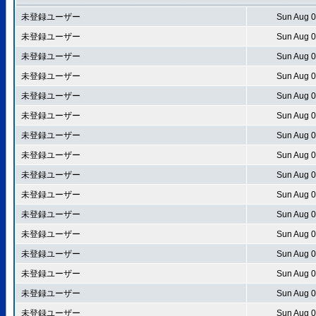
未登録ユーザー
Sun Aug 0
未登録ユーザー
Sun Aug 0
未登録ユーザー
Sun Aug 0
未登録ユーザー
Sun Aug 0
未登録ユーザー
Sun Aug 0
未登録ユーザー
Sun Aug 0
未登録ユーザー
Sun Aug 0
未登録ユーザー
Sun Aug 0
未登録ユーザー
Sun Aug 0
未登録ユーザー
Sun Aug 0
未登録ユーザー
Sun Aug 0
未登録ユーザー
Sun Aug 0
未登録ユーザー
Sun Aug 0
未登録ユーザー
Sun Aug 0
未登録ユーザー
Sun Aug 0
未登録ユーザー
Sun Aug 0