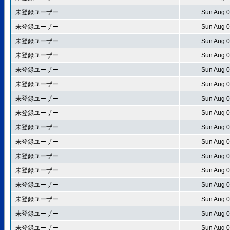
未登録ユーザー
Sun Aug 0
未登録ユーザー
Sun Aug 0
未登録ユーザー
Sun Aug 0
未登録ユーザー
Sun Aug 0
未登録ユーザー
Sun Aug 0
未登録ユーザー
Sun Aug 0
未登録ユーザー
Sun Aug 0
未登録ユーザー
Sun Aug 0
未登録ユーザー
Sun Aug 0
未登録ユーザー
Sun Aug 0
未登録ユーザー
Sun Aug 0
未登録ユーザー
Sun Aug 0
未登録ユーザー
Sun Aug 0
未登録ユーザー
Sun Aug 0
未登録ユーザー
Sun Aug 0
未登録ユーザー
Sun Aug 0