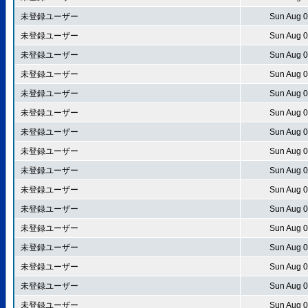
未登録ユーザー
Sun Aug 0
未登録ユーザー
Sun Aug 0
未登録ユーザー
Sun Aug 0
未登録ユーザー
Sun Aug 0
未登録ユーザー
Sun Aug 0
未登録ユーザー
Sun Aug 0
未登録ユーザー
Sun Aug 0
未登録ユーザー
Sun Aug 0
未登録ユーザー
Sun Aug 0
未登録ユーザー
Sun Aug 0
未登録ユーザー
Sun Aug 0
未登録ユーザー
Sun Aug 0
未登録ユーザー
Sun Aug 0
未登録ユーザー
Sun Aug 0
未登録ユーザー
Sun Aug 0
未登録ユーザー
Sun Aug 0