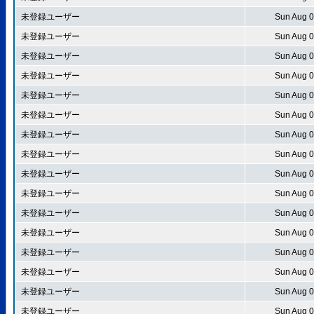
未登録ユーザー
Sun Aug 0
未登録ユーザー
Sun Aug 0
未登録ユーザー
Sun Aug 0
未登録ユーザー
Sun Aug 0
未登録ユーザー
Sun Aug 0
未登録ユーザー
Sun Aug 0
未登録ユーザー
Sun Aug 0
未登録ユーザー
Sun Aug 0
未登録ユーザー
Sun Aug 0
未登録ユーザー
Sun Aug 0
未登録ユーザー
Sun Aug 0
未登録ユーザー
Sun Aug 0
未登録ユーザー
Sun Aug 0
未登録ユーザー
Sun Aug 0
未登録ユーザー
Sun Aug 0
未登録ユーザー
Sun Aug 0