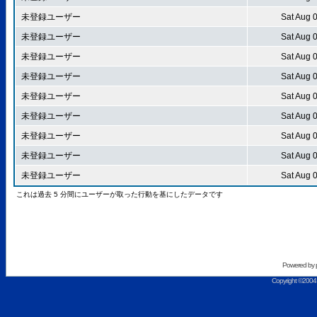
未登録ユーザー
Sat Aug 
未登録ユーザー
Sat Aug 
未登録ユーザー
Sat Aug 
未登録ユーザー
Sat Aug 
未登録ユーザー
Sat Aug 
未登録ユーザー
Sat Aug 
未登録ユーザー
Sat Aug 
未登録ユーザー
Sat Aug 
未登録ユーザー
Sat Aug 
これは過去 5 分間にユーザーが取った行動を基にしたデータです
Powered by
Copyright ©2004 