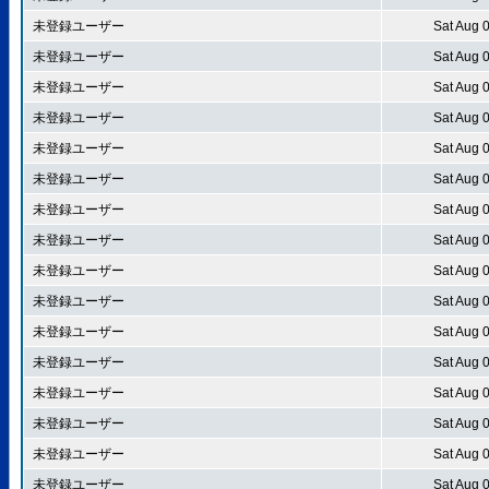
未登録ユーザー
Sat Aug 
未登録ユーザー
Sat Aug 
未登録ユーザー
Sat Aug 
未登録ユーザー
Sat Aug 
未登録ユーザー
Sat Aug 
未登録ユーザー
Sat Aug 
未登録ユーザー
Sat Aug 
未登録ユーザー
Sat Aug 
未登録ユーザー
Sat Aug 
未登録ユーザー
Sat Aug 
未登録ユーザー
Sat Aug 
未登録ユーザー
Sat Aug 
未登録ユーザー
Sat Aug 
未登録ユーザー
Sat Aug 
未登録ユーザー
Sat Aug 
未登録ユーザー
Sat Aug 