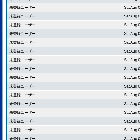
未登録ユーザー
Sat Aug 
未登録ユーザー
Sat Aug 
未登録ユーザー
Sat Aug 
未登録ユーザー
Sat Aug 
未登録ユーザー
Sat Aug 
未登録ユーザー
Sat Aug 
未登録ユーザー
Sat Aug 
未登録ユーザー
Sat Aug 
未登録ユーザー
Sat Aug 
未登録ユーザー
Sat Aug 
未登録ユーザー
Sat Aug 
未登録ユーザー
Sat Aug 
未登録ユーザー
Sat Aug 
未登録ユーザー
Sat Aug 
未登録ユーザー
Sat Aug 
未登録ユーザー
Sat Aug 