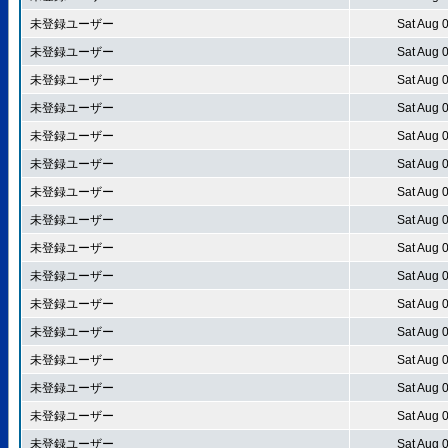
未登録ユーザー
Sat Aug 
未登録ユーザー
Sat Aug 
未登録ユーザー
Sat Aug 
未登録ユーザー
Sat Aug 
未登録ユーザー
Sat Aug 
未登録ユーザー
Sat Aug 
未登録ユーザー
Sat Aug 
未登録ユーザー
Sat Aug 
未登録ユーザー
Sat Aug 
未登録ユーザー
Sat Aug 
未登録ユーザー
Sat Aug 
未登録ユーザー
Sat Aug 
未登録ユーザー
Sat Aug 
未登録ユーザー
Sat Aug 
未登録ユーザー
Sat Aug 
未登録ユーザー
Sat Aug 