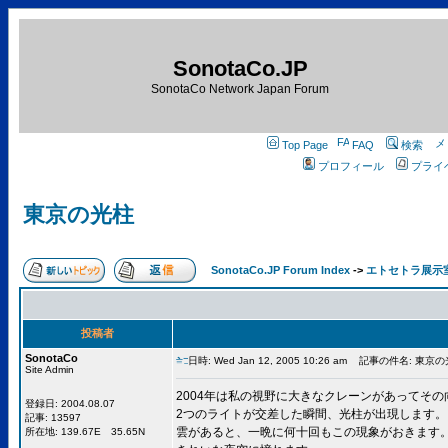
SonotaCo.JP
SonotaCo Network Japan Forum
Top Page
FAQ
検索
プロフィール
プライ
東京の光柱
SonotaCo.JP Forum Index
->
エトセトラ展示
投稿者
SonotaCo
日時: Wed Jan 12, 2005 10:26 am
記事の件名: 東京の
Site Admin
2004年は私の視野に大きなクレーンがあってそ
登録日: 2004.08.07
2つのライトが交差した瞬間、光柱が出現します。
記事: 13597
雲があると、一晩に何十回もこの現象がおきます
所在地: 139.67E 35.65N