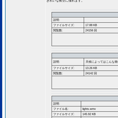
きれいな夜空に憧れます。
説明:
ファイルサイズ:
17.88 KB
閲覧数:
24156 回
説明:
天候によってはこんな画
ファイルサイズ:
13.26 KB
閲覧数:
24142 回
説明:
ファイル名:
lights.wmv
ファイルサイズ:
145.92 KB