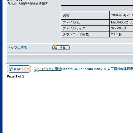
所在地: 大阪府大阪市東淀川区
説明:
2004年5月2
ファイル名:
M20040502_03
ファイルサイズ:
329.69 KB
ダウンロード回数:
2853 回
トップに戻る
SonotaCo.JP Forum Index
->
人工飛行物体展
Page
1
of
1