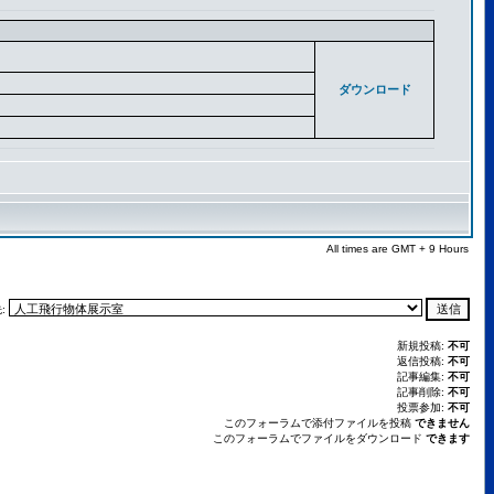
ダウンロード
All times are GMT + 9 Hours
:
新規投稿:
不可
返信投稿:
不可
記事編集:
不可
記事削除:
不可
投票参加:
不可
このフォーラムで添付ファイルを投稿
できません
このフォーラムでファイルをダウンロード
できます