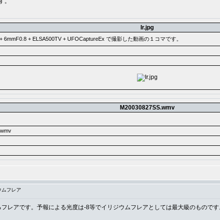
です。
Ir.jpg
N + 6mmF0.8 + ELSA500TV + UFOCaptureEx で撮影した動画の１コマです。
M20030827SS.wmv
.wmv
ウムフレア
3によるフレアです。予報による光度は-8等でイリジウムフレアとしては最大級のものです