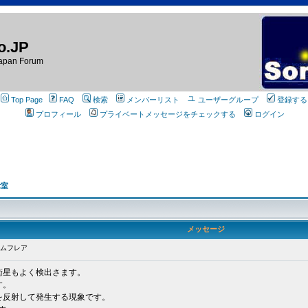
o.JP
apan Forum
Top Page
FAQ
検索
メンバーリスト
ユーザーグループ
登録する
プロフィール
プライベートメッセージをチェックする
ログイン
示室
メッセージ
ウムフレア
衛星もよく検出さます。
す。
を反射して発生する現象です。