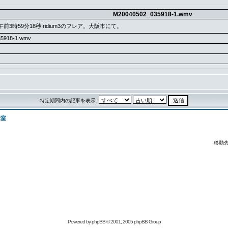
M20040502_035918-1.wmv
日午前3時59分18秒Iridium3のフレア。大阪市にて。
5918-1.wmv
特定期間内の記事を表示:
示室
移動先
Powered by
phpBB
© 2001, 2005 phpBB Group