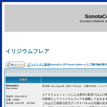
SonotaC
SonotaCo Network J
イリジウムフレア
SonotaCo.JP Forum Index
->
人工飛行物体展
投稿者
SonotaCo
日時: Sun Aug 08, 2004 7:00 pm
記事の件名: イリジ
Site Admin
ＵＦＯＣａｐｔｕｒｅによる夜空の監視では人口
登録日: 2004.08.07
代表例としてイリジウムフレアを掲載しておきま
記事: 13598
これは人工衛星の巨大アンテナパネルが太陽の光
所在地: 139.67E 35.65N