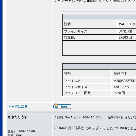
キャプチャしたのは Iridium 6 という衛星のもの
説明:
WAT-100
ファイルサイズ:
34.91 KB
閲覧数:
27663 回
説明:
動画です
ファイル名:
M20030827SS
ファイルサイズ:
788.12 KB
ダウンロード回数:
5920 回
トップに戻る
さぎたりうす
日時: Sat Aug 14, 2004 10:12 am
記事の件名: イリジ
2004年5月2日早朝にキャプチャしたirdium
登録日: 2004.08.09
記事: 4991