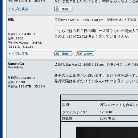
今日は色々忙しいのですが、時間をみてちょっと
所在地: 139.67E 35.65N
トップに戻る
前田
日時: Fri Mar 11, 2005 11:30 pm
記事の件名: 人工衛星
こちらでは３月７日の朝にー３等ぐらいの閃光人
登録日: 2004.09.01
このように頻繁には明るく光っていませんが。
記事: 2962
所在地: Miyazai JAPAN
(E131.4, N31.8)
トップに戻る
SonotaCo
日時: Sat Mar 12, 2005 9:13 am
記事の件名: ウチで撮
Site Admin
新手の人工衛星だと思います。まだ正体を調べて
登録日: 2004.08.07
発行間隔はさぎたりうすさんのヤツと良くにてい
記事: 13599
所在地: 139.67E 35.65N
説明:
2回のバーストを合成し
ファイルサイズ:
12.58 KB
閲覧数:
137876 回