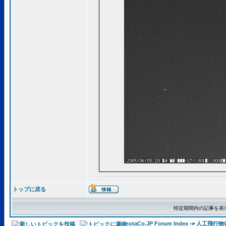
トップに戻る
特定期間内の記事を表
SonotaCo.JP Forum Index
->
人工飛行物