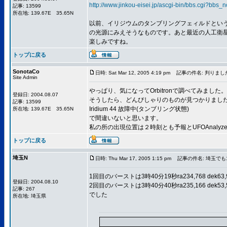
http://www.jinkou-eisei.jp/ascgi-bin/bbs.cgi?bbs_
記事: 13599
所在地: 139.67E 35.65N
以前、イリジウムのタンブリングフェィルドとい
の光源にみえそうなものです。あと最近の人工衛星
楽しみですね。
トップに戻る
SonotaCo
日時: Sat Mar 12, 2005 4:19 pm
記事の件名: 判りまし
Site Admin
やっぱり、気になってOrbitronで調べてみました。
登録日: 2004.08.07
そうしたら、どんぴしゃりのものが見つかりまし
記事: 13599
Iridium 44 故障中(タンブリング状態)
所在地: 139.67E 35.65N
で間違いないと思います。
私の所の出現位置は２時刻とも予報とUFOAnalyz
トップに戻る
埼玉N
日時: Thu Mar 17, 2005 1:15 pm
記事の件名: 埼玉でも1
1回目のバーストは3時40分19秒ra234,768 dek63,
登録日: 2004.08.10
2回目のバーストは3時40分40秒ra235,166 dek53,
記事: 267
でした
所在地: 埼玉県