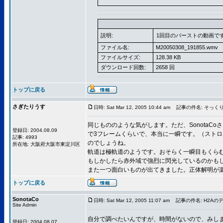
説明:
1回目のバーストの動画で
ファイル名:
M20050308_191855.wmv
ファイルサイズ:
128.38 KB
ダウンロード回数:
2658 回
トップに戻る
さぎたりうす
日時: Sat Mar 12, 2005 10:44 am
記事の件名: そっく
同じもののような気がします。ただ、Sonota
登録日: 2004.08.09
で3フレームくらいで、本当に一瞬です。（スト
記事: 4993
のでしょうね。
所在地: 大阪府大阪市東淀川区
軌道は極軌道のようです。おそらく一瞬目もくら
もしかしたら赤外域で強烈に閃光しているのかも
また一つ面白いものが出てきました。正体解明が
トップに戻る
SonotaCo
日時: Sat Mar 12, 2005 11:07 am
記事の件名: H2Aのデ
Site Admin
自分で調べたいんですが、時間がないので、みしま
登録日: 2004.08.07