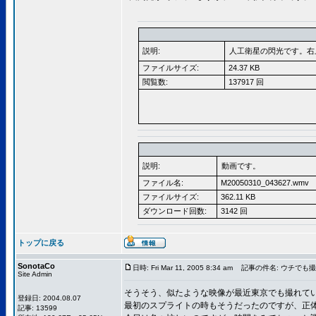
説明:
人工衛星の閃光です。右
ファイルサイズ:
24.37 KB
閲覧数:
137917 回
説明:
動画です。
ファイル名:
M20050310_043627.wmv
ファイルサイズ:
362.11 KB
ダウンロード回数:
3142 回
トップに戻る
SonotaCo
日時: Fri Mar 11, 2005 8:34 am
記事の件名: ウチでも
Site Admin
そうそう、似たような映像が最近東京でも撮れて
登録日: 2004.08.07
最初のスプライトの時もそうだったのですが、正
記事: 13599