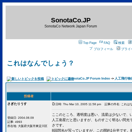
SonotaCo.JP
SonotaCo Network Japan Forum
Top Page
FAQ
検索
プロフィール
プライ
これはなんでしょう？
SonotaCo.JP Forum Index
->
人工飛行物
投稿者
さぎたりうす
日時: Thu Mar 10, 2005 11:58 pm
記事の件名: これは
ここのところ、透明度は悪い、流星は少ないで、
登録日: 2004.08.09
人工衛星だと思いますが、ものすごく明るい閃光で
記事: 4993
さです。
所在地: 大阪府大阪市東淀川区
8回閃光が写っていますが、この間約1分半です。