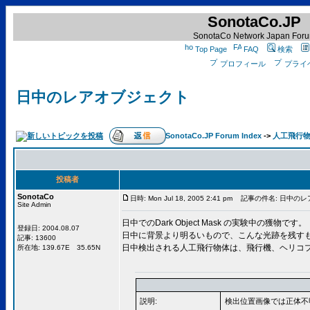
SonotaCo.JP
SonotaCo Network Japan For
Top Page
FAQ
検索
プロフィール
プライ
日中のレアオブジェクト
SonotaCo.JP Forum Index
->
人工飛行
投稿者
SonotaCo
日時: Mon Jul 18, 2005 2:41 pm
記事の件名: 日中のレ
Site Admin
日中でのDark Object Mask の実験中の獲物です。
登録日: 2004.08.07
日中に背景より明るいもので、こんな光跡を残す
記事: 13600
日中検出される人工飛行物体は、飛行機、ヘリコ
所在地: 139.67E 35.65N
説明:
検出位置画像では正体不