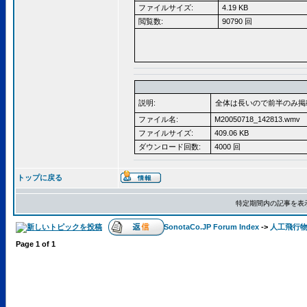
ファイルサイズ:
4.19 KB
閲覧数:
90790 回
説明:
全体は長いので前半のみ掲
ファイル名:
M20050718_142813.wmv
ファイルサイズ:
409.06 KB
ダウンロード回数:
4000 回
トップに戻る
特定期間内の記事を表
SonotaCo.JP Forum Index
->
人工飛行
Page
1
of
1