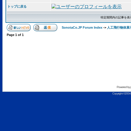
トップに戻る
特定期間内の記事を表
SonotaCo.JP Forum Index
->
人工飛行物体展
Page
1
of
1
Powered by
Copyright ©2004 