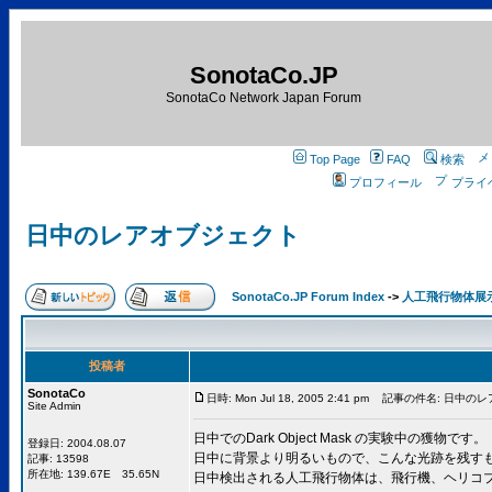
SonotaCo.JP
SonotaCo Network Japan Forum
Top Page
FAQ
検索
プロフィール
プライ
日中のレアオブジェクト
SonotaCo.JP Forum Index
->
人工飛行物体展
投稿者
SonotaCo
日時: Mon Jul 18, 2005 2:41 pm
記事の件名: 日中のレ
Site Admin
日中でのDark Object Mask の実験中の獲物です。
登録日: 2004.08.07
日中に背景より明るいもので、こんな光跡を残す
記事: 13598
所在地: 139.67E 35.65N
日中検出される人工飛行物体は、飛行機、ヘリコ