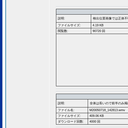
説明:
検出位置画像では正体不
ファイルサイズ:
4.19 KB
閲覧数:
90720 回
説明:
全体は長いので前半のみ掲
ファイル名:
M20050718_142813.wmv
ファイルサイズ:
409.06 KB
ダウンロード回数:
4000 回