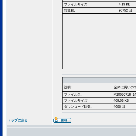
ファイルサイズ:
4.19 KB
閲覧数:
90752 回
説明:
全体は長いの
ファイル名:
M20050718_14
ファイルサイズ:
409.06 KB
ダウンロード回数:
4000 回
トップに戻る