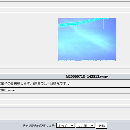
M20050718_142813.wmv
で前半のみ掲載します。(動画では一目瞭然ですね)
2813.wmv
特定期間内の記事を表示: