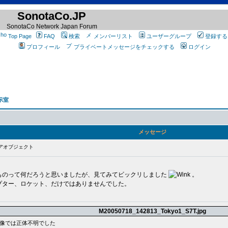
SonotaCo.JP
SonotaCo Network Japan Forum
Top Page
FAQ
検索
メンバーリスト
ユーザーグループ
登録する
プロフィール
プライベートメッセージをチェックする
ログイン
示室
メッセージ
アオブジェクト
ものって何だろうと思いましたが、見てみてビックリしました
。
プター、ロケット、だけではありませんでした。
M20050718_142813_Tokyo1_S7T.jpg
像では正体不明でした