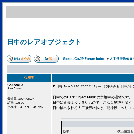
日中のレアオブジェクト
SonotaCo.JP Forum Index
->
人工飛行物体展
投稿者
SonotaCo
日時: Mon Jul 18, 2005 2:41 pm
記事の件名: 日中のレ
Site Admin
日中でのDark Object Mask の実験中の獲物です。
登録日: 2004.08.07
日中に背景より明るいもので、こんな光跡を残す
記事: 13599
所在地: 139.67E 35.65N
日中検出される人工飛行物体は、飛行機、ヘリコ
説明:
検出位置画