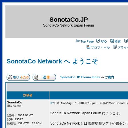
SonotaCo.JP
SonotaCo Network Japan Forum
Top Page
FAQ
検索
プロフィール
プライ
SonotaCo Network へ ようこそ
SonotaCo.JP Forum Index
->
ご案内
投稿者
SonotaCo
日時: Sat Aug 07, 2004 3:12 pm
記事の件名: SonotaCo
Site Admin
SonotaCo Network Japan Forum にようこそ。
登録日: 2004.08.07
記事: 13597
SonotaCo Network とは 動体監視ソ
所在地: 139.67E 35.65N