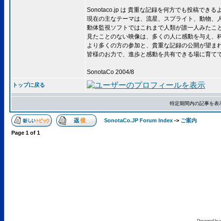
Sonotaco.jp は 貴重な記録を何方でも投
現在の主なテーマは、流星、スプライト、動物、
動体監視ソフトではこれまで人類が誰一人みたこ
見たことのない映像は、多くの人に感動を与え、
より多くの方の参加と、貴重な記録の公開が望ま
皆様のお力で、進歩と感動を共有できる場に育て
SonotaCo 2004/8
トップに戻る
特定期間内の記事を表
SonotaCo.JP Forum Index
->
ご案内
Page
1
of
1
Powered by