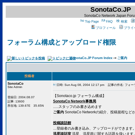
SonotaCo.JP
SonotaCo Network Japan For
Top Page
FAQ
検索
プロフィール
プライ
フォーラム構成とアップロード権限
SonotaCo.JP Forum Index
->
ご案内
投稿者
SonotaCo
日時: Sun Aug 08, 2004 12:17 pm
記事の件名: フォー
Site Admin
【Sonotaco.jp フォーラム構成】
登録日: 2004.08.07
SonotaCo Network事務局
記事: 13600
所在地: 139.67E 35.65N
......スタッフのみ書き込めます
ご案内
SonotaCo Networkの紹介、投稿規
投稿談話館
....登録者のみ書き込み、アップロードができます
流星談話室
流星、流星群に関する話題を扱います