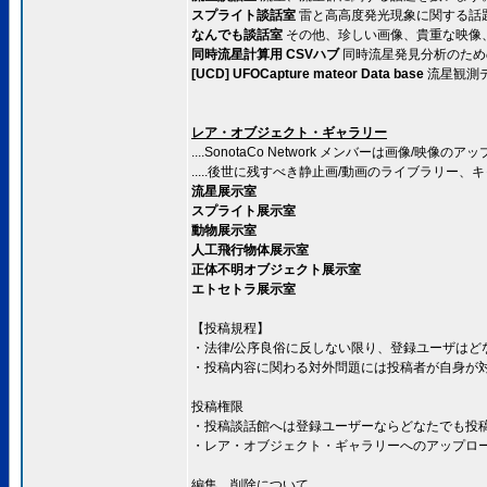
スプライト談話室
雷と高高度発光現象に関する話
なんでも談話室
その他、珍しい画像、貴重な映像
同時流星計算用 CSVハブ
同時流星発見分析のため
[UCD] UFOCapture mateor Data base
流星観測
レア・オブジェクト・ギャラリー
....SonotaCo Network メンバーは画像/映像
.....後世に残すべき静止画/動画のライブラリ
流星展示室
スプライト展示室
動物展示室
人工飛行物体展示室
正体不明オブジェクト展示室
エトセトラ展示室
【投稿規程】
・法律/公序良俗に反しない限り、登録ユーザはど
・投稿内容に関わる対外問題には投稿者が自身が
投稿権限
・投稿談話館へは登録ユーザーならどなたでも投
・レア・オブジェクト・ギャラリーへのアップロードはS
編集、削除について