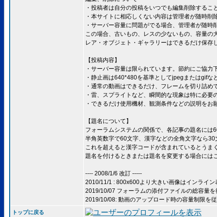
・投稿者は自分の投稿をいつでも編集削除するこ
・本サイトに相応しくない内容は管理者が随時削
・サーバー容量に問題がでる場合、管理者が随時
この場合、古いもの、レスの少ないもの、容量の
レア・オブジェト・ギャラリーはできるだけ保存
【投稿内容】
・サーバー容量は限られています。節約にご協力
・静止画は640*480を基準としてjpegまたはg
・通常の動画はできるだけ、フレームを切り詰めて、
・雷、スプライトなど、瞬間的な現象は特に必要
・できるだけ使用機材、観測条件などの説明をお
【題名について】
フォーラムシステムの関係で、各記事の題名には6
半角英数字で60文字、漢字などの全角文字なら3
これを超えると漢字コードが含まれているとうま
題名を付けるときまたは題名を変更する場合には
---- 2008/1/6 改訂 -----
2010/11/1 : 800x600より大きい画像は
2019/10/07 フォーラムの添付ファイルの総容量
2019/10/08: 動画のアップロード時の容量制限
トップに戻る