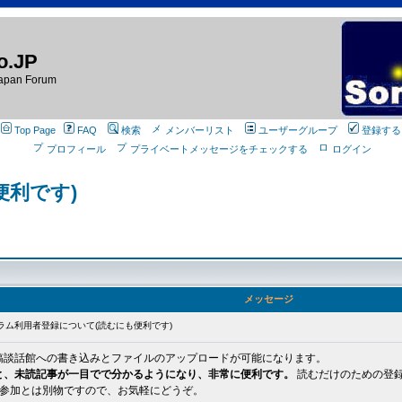
o.JP
apan Forum
Top Page
FAQ
検索
メンバーリスト
ユーザーグループ
登録する
プロフィール
プライベートメッセージをチェックする
ログイン
便利です)
メッセージ
ラム利用者登録について(読むにも便利です)
稿談話館への書き込みとファイルのアップロードが可能になります。
と、未読記事が一目でで分かるようになり、非常に便利です。
読むだけのための登
ンバへの参加とは別物ですので、お気軽にどうぞ。