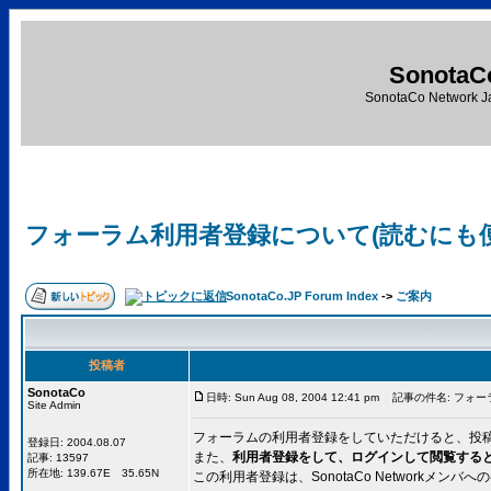
SonotaC
SonotaCo Network J
フォーラム利用者登録について(読むにも
SonotaCo.JP Forum Index
->
ご案内
投稿者
SonotaCo
日時: Sun Aug 08, 2004 12:41 pm
記事の件名: フォー
Site Admin
フォーラムの利用者登録をしていただけると、投
登録日: 2004.08.07
また、
利用者登録をして、ログインして閲覧する
記事: 13597
所在地: 139.67E 35.65N
この利用者登録は、SonotaCo Networkメ