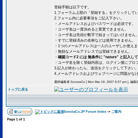
登録手順は以下です。
1.フォーラム上部の「登録する」をクリックして
2.フォーム内に必要事項をご記入下さい。
・メールアドレスおよびパスワードは必須です。
・ユーザ名は一度決めると変更できません。
・ユーザ名は先頭が数字で始まってはいけません
・すでに登録済みの名称などは使用できません。
・1つのメールアドレスは一人のユーザしか使えま
・無効なメールアドレスでは登録できません。
・
確認コード2 には 無条件に "nature" と記入
・ユーザ名を除く登録内容は、ログイン後にプロ
3.記入が終わったら、送信をクリックして下さい
4.メールアドレスおよびウェブページに問題がな
最終編集者 SonotaCo [ Mon Mar 19, 2007 6:57 pm ], 編
トップに戻る
SonotaCo.JP Forum Index
->
ご案内
Page
1
of
1