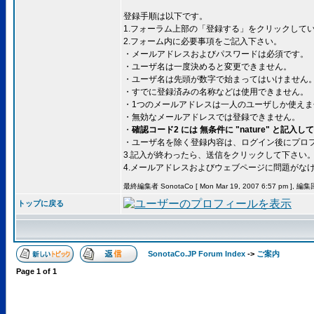
登録手順は以下です。
1.フォーラム上部の「登録する」をクリックして
2.フォーム内に必要事項をご記入下さい。
・メールアドレスおよびパスワードは必須です。
・ユーザ名は一度決めると変更できません。
・ユーザ名は先頭が数字で始まってはいけません
・すでに登録済みの名称などは使用できません。
・1つのメールアドレスは一人のユーザしか使えま
・無効なメールアドレスでは登録できません。
・
確認コード2 には 無条件に "nature" と記入
・ユーザ名を除く登録内容は、ログイン後にプロ
3.記入が終わったら、送信をクリックして下さい
4.メールアドレスおよびウェブページに問題がな
最終編集者 SonotaCo [ Mon Mar 19, 2007 6:57 pm ], 編
トップに戻る
SonotaCo.JP Forum Index
->
ご案内
Page
1
of
1