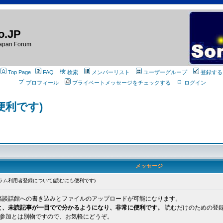
o.JP
apan Forum
Top Page
FAQ
検索
メンバーリスト
ユーザーグループ
登録する
プロフィール
プライベートメッセージをチェックする
ログイン
便利です)
メッセージ
ラム利用者登録について(読むにも便利です)
稿談話館への書き込みとファイルのアップロードが可能になります。
と、未読記事が一目でで分かるようになり、非常に便利です。
読むだけのための登
ンバへの参加とは別物ですので、お気軽にどうぞ。