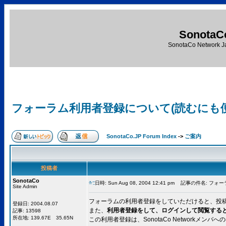
SonotaC
SonotaCo Network J
フォーラム利用者登録について(読むにも
SonotaCo.JP Forum Index
->
ご案内
投稿者
SonotaCo
日時: Sun Aug 08, 2004 12:41 pm
記事の件名: フォー
Site Admin
フォーラムの利用者登録をしていただけると、投
登録日: 2004.08.07
また、
利用者登録をして、ログインして閲覧する
記事: 13598
所在地: 139.67E 35.65N
この利用者登録は、SonotaCo Networkメ