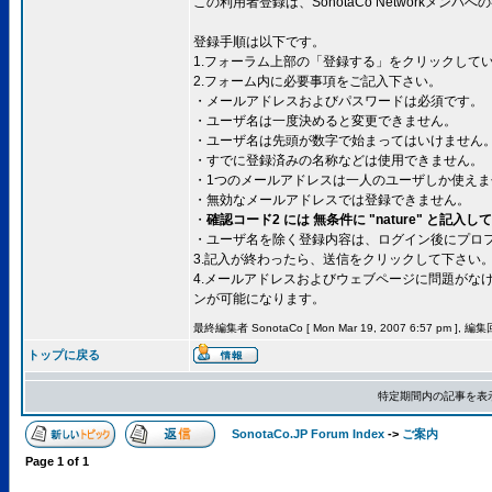
この利用者登録は、SonotaCo Networkメ
登録手順は以下です。
1.フォーラム上部の「登録する」をクリックして
2.フォーム内に必要事項をご記入下さい。
・メールアドレスおよびパスワードは必須です。
・ユーザ名は一度決めると変更できません。
・ユーザ名は先頭が数字で始まってはいけません
・すでに登録済みの名称などは使用できません。
・1つのメールアドレスは一人のユーザしか使えま
・無効なメールアドレスでは登録できません。
・
確認コード2 には 無条件に "nature" と記入
・ユーザ名を除く登録内容は、ログイン後にプロ
3.記入が終わったら、送信をクリックして下さい
4.メールアドレスおよびウェブページに問題がな
ンが可能になります。
最終編集者 SonotaCo [ Mon Mar 19, 2007 6:57 pm ], 編
トップに戻る
特定期間内の記事を表
SonotaCo.JP Forum Index
->
ご案内
Page
1
of
1