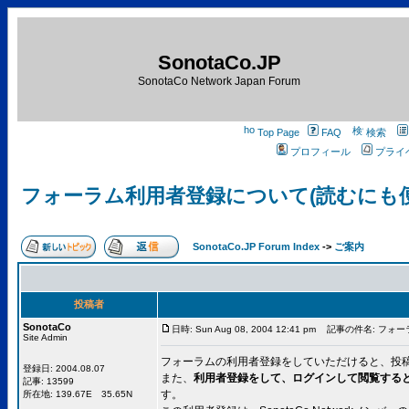
SonotaCo.JP
SonotaCo Network Japan Forum
Top Page
FAQ
検索
プロフィール
プライ
フォーラム利用者登録について(読むにも
SonotaCo.JP Forum Index
->
ご案内
投稿者
SonotaCo
日時: Sun Aug 08, 2004 12:41 pm
記事の件名: フォー
Site Admin
フォーラムの利用者登録をしていただけると、投
登録日: 2004.08.07
また、
利用者登録をして、ログインして閲覧する
記事: 13599
す。
所在地: 139.67E 35.65N