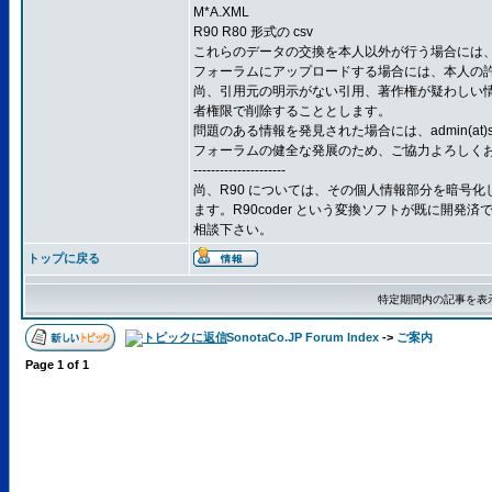
M*A.XML
R90 R80 形式の csv
これらのデータの交換を本人以外が行う場合には
フォーラムにアップロードする場合には、本人の
尚、引用元の明示がない引用、著作権が疑わしい
者権限で削除することとします。
問題のある情報を発見された場合には、admin(at)so
フォーラムの健全な発展のため、ご協力よろしく
---------------------
尚、R90 については、その個人情報部分を暗号化した
ます。R90coder という変換ソフトが既に開発
相談下さい。
トップに戻る
特定期間内の記事を表
SonotaCo.JP Forum Index
->
ご案内
Page
1
of
1