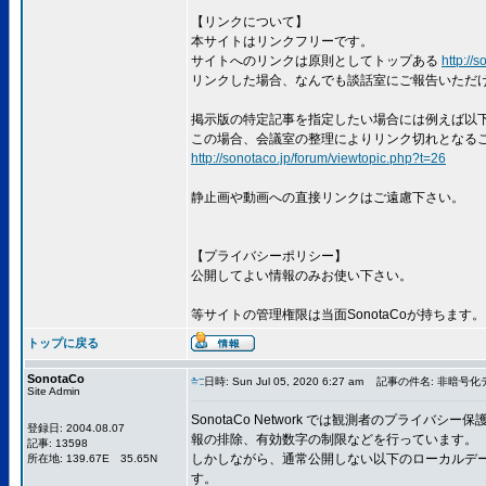
【リンクについて】
本サイトはリンクフリーです。
サイトへのリンクは原則としてトップある
http://s
リンクした場合、なんでも談話室にご報告いただ
掲示版の特定記事を指定したい場合には例えば以
この場合、会議室の整理によりリンク切れとなる
http://sonotaco.jp/forum/viewtopic.php?t=26
静止画や動画への直接リンクはご遠慮下さい。
【プライバシーポリシー】
公開してよい情報のみお使い下さい。
等サイトの管理権限は当面SonotaCoが持ちます。
トップに戻る
SonotaCo
日時: Sun Jul 05, 2020 6:27 am
記事の件名: 非暗号化
Site Admin
SonotaCo Network では観測者のプライ
登録日: 2004.08.07
報の排除、有効数字の制限などを行っています。
記事: 13598
しかしながら、通常公開しない以下のローカルデ
所在地: 139.67E 35.65N
す。