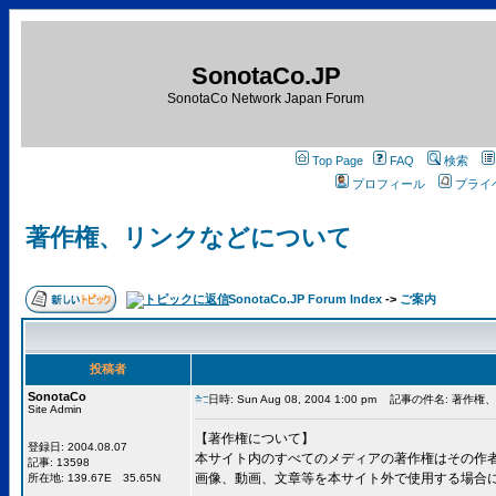
SonotaCo.JP
SonotaCo Network Japan Forum
Top Page
FAQ
検索
プロフィール
プライ
著作権、リンクなどについて
SonotaCo.JP Forum Index
->
ご案内
投稿者
SonotaCo
日時: Sun Aug 08, 2004 1:00 pm
記事の件名: 著作権
Site Admin
【著作権について】
登録日: 2004.08.07
本サイト内のすべてのメディアの著作権はその作
記事: 13598
画像、動画、文章等を本サイト外で使用する場合
所在地: 139.67E 35.65N