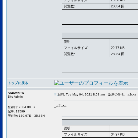
ファイルサイズ:
29.38 KB
閲覧数:
28034 回
説明:
ファイルサイズ:
22.77 KB
閲覧数:
28034 回
トップに戻る
SonotaCo
日時: Tue May 04, 2021 8:58 am
記事の件名: _a2cxa
Site Admin
_a2cxa
登録日: 2004.08.07
記事: 13599
所在地: 139.67E 35.65N
説明:
ファイルサイズ:
34.97 KB