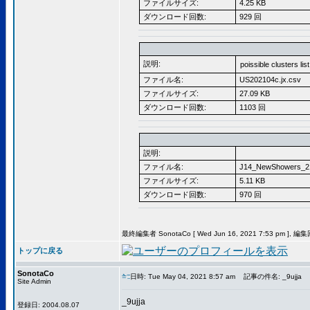
ファイルサイズ:
4.25 KB
ダウンロード回数:
929 回
説明:
poissible clusters li
ファイル名:
US202104c.jx.csv
ファイルサイズ:
27.09 KB
ダウンロード回数:
1103 回
説明:
ファイル名:
J14_NewShowers_21
ファイルサイズ:
5.11 KB
ダウンロード回数:
970 回
最終編集者 SonotaCo [ Wed Jun 16, 2021 7:53 pm ], 編
トップに戻る
SonotaCo
日時: Tue May 04, 2021 8:57 am
記事の件名: _9ujja
Site Admin
_9ujja
登録日: 2004.08.07