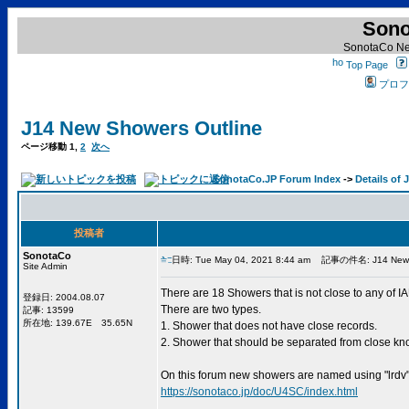
Sono
SonotaCo Ne
Top Page
プロフ
J14 New Showers Outline
ページ移動
1
,
2
次へ
SonotaCo.JP Forum Index
->
Details of
投稿者
SonotaCo
日時: Tue May 04, 2021 8:44 am
記事の件名: J14 New Sh
Site Admin
There are 18 Showers that is not close to any of 
登録日: 2004.08.07
There are two types.
記事: 13599
所在地: 139.67E 35.65N
1. Shower that does not have close records.
2. Shower that should be separated from close k
On this forum new showers are named using "lrdv
https://sonotaco.jp/doc/U4SC/index.html