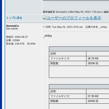
最終編集者 SonotaCo [ Wed May 05, 2021 7:25 pm ], 編
トップに戻る
SonotaCo
日時: Tue May 04, 2021 9:04 am
記事の件名: _ohfya
Site Admin
_ohfya
登録日: 2004.08.07
記事: 13599
所在地: 139.67E 35.65N
説明:
ファイルサイズ:
38.78 KB
閲覧数:
28296 回
説明:
ファイルサイズ:
37.39 KB
閲覧数:
28296 回