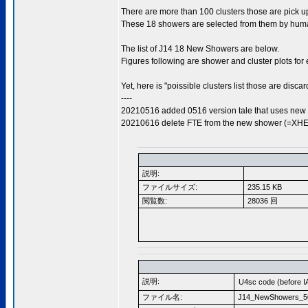
There are more than 100 clusters those are pick upe
These 18 showers are selected from them by human
The list of J14 18 New Showers are below.
Figures following are shower and cluster plots fo
Yet, here is "poissible clusters list those are disc
----
20210516 added 0516 version tale that uses ne
20210616 delete FTE from the new shower (=XHE
説明:
ファイルサイズ:
235.15 KB
閲覧数:
28036 回
説明:
U4sc code (before I
ファイル名:
J14_NewShowers_50