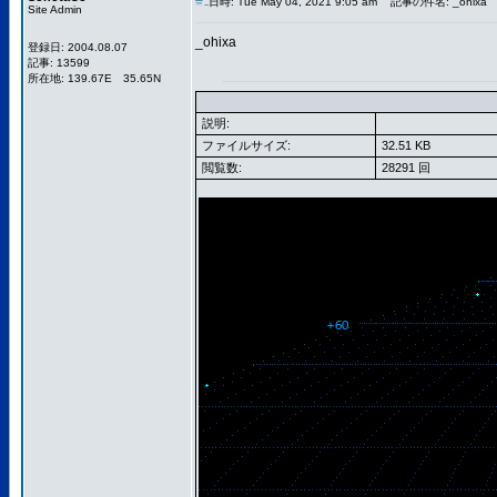
日時: Tue May 04, 2021 9:05 am
記事の件名: _ohixa
Site Admin
_ohixa
登録日: 2004.08.07
記事: 13599
所在地: 139.67E 35.65N
説明:
ファイルサイズ:
32.51 KB
閲覧数:
28291 回