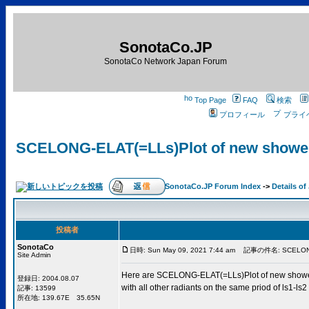
SonotaCo.JP
SonotaCo Network Japan Forum
Top Page
FAQ
検索
プロフィール
プライ
SCELONG-ELAT(=LLs)Plot of new showe
SonotaCo.JP Forum Index
->
Details o
投稿者
SonotaCo
日時: Sun May 09, 2021 7:44 am
記事の件名: SCELONG-EL
Site Admin
Here are SCELONG-ELAT(=LLs)Plot of new showe
登録日: 2004.08.07
with all other radiants on the same priod of ls1-ls2
記事: 13599
所在地: 139.67E 35.65N