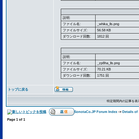
説明:
ファイル名:
_whika_lls.png
ファイルサイズ:
56.58 KB
ダウンロード回数:
1812 回
説明:
ファイル名:
_zp8ha_lls.png
ファイルサイズ:
70.21 KB
ダウンロード回数:
1751 回
トップに戻る
特定期間内の記事を表
SonotaCo.JP Forum Index
->
Details o
Page
1
of
1