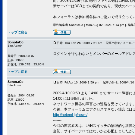
尚、2008/12/29時点の添付ファイル数は16400 
新サーバーは3GBまでの契約であり、現状のペー
本フォーラムは参加者各位のご協力で成り立って
最終編集者 SonotaCo [ Mon Aug 02, 2021 6:14 pm ], 編
トップに戻る
SonotaCo
日時: Thu Feb 26, 2009 7:51 am
記事の件名: メール
Site Admin
ログインを行なわないとメンバーのメールアドレ
登録日: 2004.08.07
記事: 13600
所在地: 139.67E 35.65N
トップに戻る
SonotaCo
日時: Fri Apr 10, 2009 1:59 pm
記事の件名: 2009/4/1
Site Admin
2009/4/10 09:50 より 14:00 まで サー
登録日: 2004.08.07
14:00 には復旧しました。
記事: 13600
ネットワーク機器の障害との連絡を受けています
所在地: 139.67E 35.65N
今後、本フォーラムにアクセスできない場合には
http://heteml.jp/news/
-------
今回の障害原因は、LANスイッチの物理的な故障
当初、サイバーテロではないかと心配しましたが