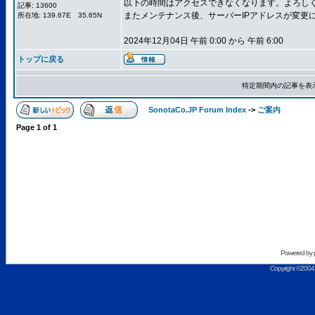
以下の時間はアクセスできなくなります。よろし
記事: 13600
またメンテナンス後、サーバーIPアドレスが変更
所在地: 139.67E 35.65N
2024年12月04日 午前 0:00 から 午前 6:00
トップに戻る
特定期間内の記事を表
SonotaCo.JP Forum Index
->
ご案内
Page
1
of
1
Powered by
Copyright ©2004 