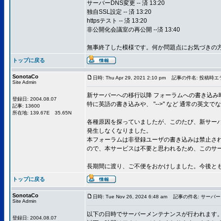
サーバーDNS変更 -- 済 13:20
独自SSL設定 -- 済 13:20
httpsテスト -- 済 13:20
非公開化会議室の再公開 --済 13:40
無事終了した模様です。何か問題点にお気づきの方
トップに戻る
SonotaCo
日時: Thu Apr 29, 2021 2:10 pm
記事の件名: 投稿時エ
Site Admin
新サーバーへの移行以降 フォーラムへの書き込み
登録日: 2004.08.07
特に英語の書き込みや、 "-->" など 通常の
記事: 13600
所在地: 139.67E 35.65N
各種原因を探っていましたが、このたび、新サーバ
発生しなくなりました。
本フォーラムは非登録ユーザの書き込みは禁止さ
ので、本サービスは不要と思われるため、このサ
長期間に渡り、ご不便をおかけしました。今後と
トップに戻る
SonotaCo
日時: Tue Nov 26, 2024 6:48 am
記事の件名: サーバ
Site Admin
以下の日時でサーバーメンテナンスが行われます
登録日: 2004.08.07