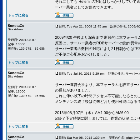
それにしても Heteml の対応はしっかりしてい
ーバー業者としてお薦めできます。
トップに戻る
SonotaCo
日時: Tue Apr 21, 2009 11:45 am
記事の件名: 2009/4/
Site Admin
2009/4/20 午後より深夜まで 断続的に本フ
登録日: 2004.08.07
原因は、サーバー業者のRDBサーバーの動作異常
記事: 13600
サーバー業者の数回の対応により21日朝からは正
所在地: 139.67E 35.65N
ご不便ご心配をおかけしました。
トップに戻る
SonotaCo
日時: Tue Jul 30, 2013 5:29 pm
記事の件名: サーバー
Site Admin
サーバー運営会社より、本フォーラムを設置サーバ
登録日: 2004.08.07
の通知がありました。
記事: 13600
これに伴い以下の時間アクセス不可能になるとの
所在地: 139.67E 35.65N
メンテナンス終了後は従来どおり使用可能になる
2013年08月07日（水）AM1:00からAM6:00
※終了予定時刻に関しましては、作業の状況によ
トップに戻る
SonotaCo
日時: Sat Mar 08, 2014 1:30 pm
記事の件名: phpバー