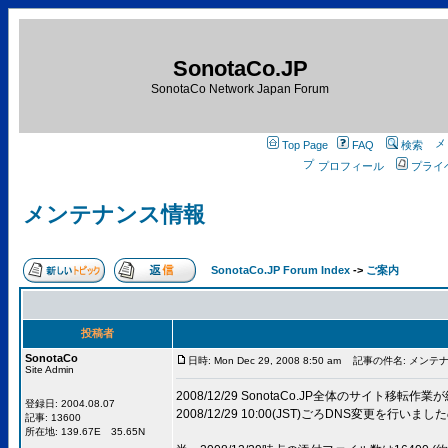
SonotaCo.JP
SonotaCo Network Japan Forum
Top Page
FAQ
検索
プロフィール
プライ
メンテナンス情報
SonotaCo.JP Forum Index
->
ご案内
投稿者
SonotaCo
日時: Mon Dec 29, 2008 8:50 am
記事の件名: メンテ
Site Admin
2008/12/29 SonotaCo.JP全体のサイト移転
登録日: 2004.08.07
2008/12/29 10:00(JST)ごろDNS変更
記事: 13600
所在地: 139.67E 35.65N