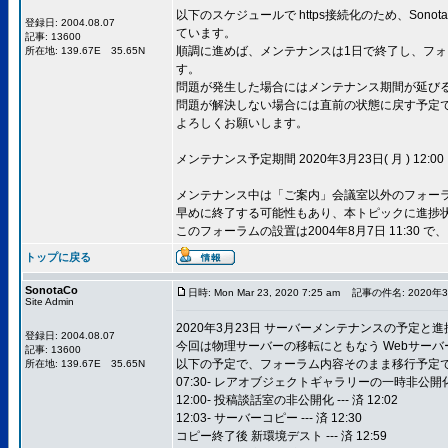
以下のスケジュールで https接続化のため、Son
登録日: 2004.08.07
ています。
記事: 13600
順調に進めば、メンテナンスは1日で終了し、フォー
所在地: 139.67E 35.65N
す。
問題が発生した場合にはメンテナンス期間が延び
問題が解決しない場合には直前の状態に戻す予定
よろしくお願いします。
メンテナンス予定期間 2020年3月23日( 月 ) 12:00 
メンテナンス中は「ご案内」会議室以外のフォー
早めに終了する可能性もあり、本トピックに進捗
このフォーラムの設置は2004年8月7日 11:30 で
トップに戻る
SonotaCo
日時: Mon Mar 23, 2020 7:25 am
記事の件名: 2020年
Site Admin
2020年3月23日 サーバーメンテナンスの予定と
登録日: 2004.08.07
今回は物理サーバーの移転にともなう Webサーバー
記事: 13600
以下の予定で、フォーラム内容そのまま移行予定
所在地: 139.67E 35.65N
07:30- レアオブジェクトギャラリーの一時非公開化 ---
12:00- 投稿談話室の非公開化 --- 済 12:02
12:03- サーバーコピー --- 済 12:30
コピー終了後 新環境デスト --- 済 12:59