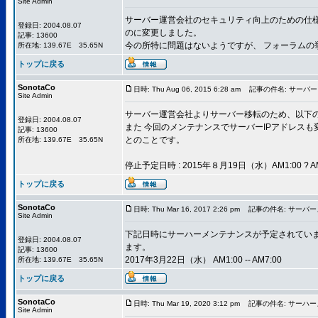
Site Admin
サーバー運営会社のセキュリティ向上のための仕様変更
登録日: 2004.08.07
のに変更しました。
記事: 13600
今の所特に問題はないようですが、 フォーラムの
所在地: 139.67E 35.65N
トップに戻る
SonotaCo
日時: Thu Aug 06, 2015 6:28 am
記事の件名: サーバ
Site Admin
サーバー運営会社よりサーバー移転のため、以下の
登録日: 2004.08.07
また 今回のメンテナンスでサーバーIPアドレス
記事: 13600
とのことです。
所在地: 139.67E 35.65N
停止予定日時 : 2015年８月19日（水）AM1:00 ? AM
トップに戻る
SonotaCo
日時: Thu Mar 16, 2017 2:26 pm
記事の件名: サーバー
Site Admin
下記日時にサーハーメンテナンスが予定されてい
登録日: 2004.08.07
ます。
記事: 13600
2017年3月22日（水） AM1:00 -- AM7:00
所在地: 139.67E 35.65N
トップに戻る
SonotaCo
日時: Thu Mar 19, 2020 3:12 pm
記事の件名: サーハー
Site Admin