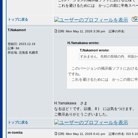
このバージョンの掲示板ソフトにおける仕様で 半角の
これを避けるためには かっこの前に半角スペー
トップに戻る
T.Nakamori
日時: Mon May 11, 2026 3:38 pm
記事の件名:
H.Yamakawa wrote:
登録日: 2023.12.16
記事: 84
T.Nakamori wrote:
所在地: 北海道 札幌市
すみません、先程の投稿の内、何故かspo
このバージョンの掲示板ソフトにおける仕様で
ですね。
これを避けるためには かっこの前に半
H.Yamakawa さま
なるほど！です。以後、8 ) には気をつけます。
ご教示ありがとうございました。
トップに戻る
m-tomita
日時: Mon May 11, 2026 6:41 pm
記事の件名: IS3 5.10