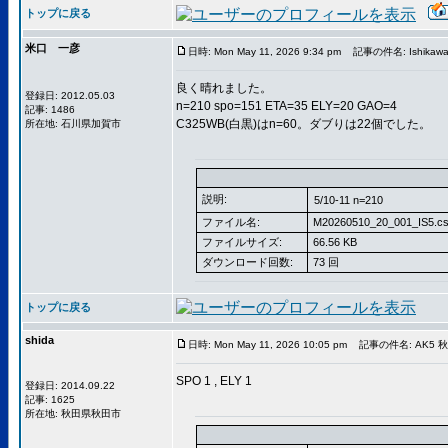
トップに戻る
米口 一彦
日時: Mon May 11, 2026 9:34 pm
記事の件名: Ishikawa5
良く晴れました。
登録日: 2012.05.03
n=210 spo=151 ETA=35 ELY=20 GAO=4
記事: 1486
C325WB(白黒)はn=60。ダブりは22個でした。
所在地: 石川県加賀市
説明:
5/10-11 n=210
ファイル名:
M20260510_20_001_IS5.c
ファイルサイズ:
66.56 KB
ダウンロード回数:
73 回
トップに戻る
shida
日時: Mon May 11, 2026 10:05 pm
記事の件名: AK5
SPO 1 , ELY 1
登録日: 2014.09.22
記事: 1625
所在地: 秋田県秋田市