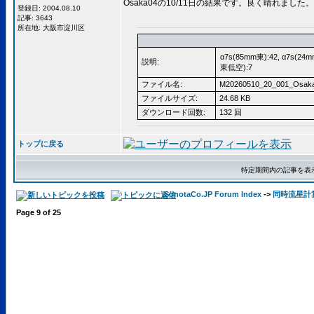
Osaka04の10/11日の結果です。良く晴れまし
登録日: 2004.08.10
記事: 3643
所在地: 大阪市淀川区
α7s(85mm東):42, α7s(24
説明:
東低空):7
ファイル名:
M20260510_20_001_Osaka
ファイルサイズ:
24.68 KB
ダウンロード回数:
132 回
トップに戻る
特定期間内の記事を表
SonotaCo.JP Forum Index
->
同時流星計算用C
Page
9
of
25