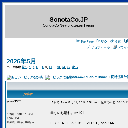
SonotaCo.JP
SonotaCo Network Japan Forum
Top Page
FAQ
検索
プロフィール
プライ
2026年5月
ページ移動
前へ
1
,
2
,
3
...
8
,
9
,
10
...
23
,
24
,
25
次へ
SonotaCo.JP Forum Index
->
同時流星計算用C
投稿者
yasu9999
日時: Mon May 11, 2026 6:54 am
記事の件名: 05/10-
曇りのち晴れ。n=101
登録日: 2016.10.04
記事: 1590
所在地: 神奈川県藤沢市
ELY：16、ETA：18、GAQ：1、spo：66