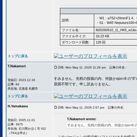
・W1：a7S2+20mmF1.4、
説明:
・S1：WAT-Neputure100
ファイル名:
M20260510_11_HK5_w1&s
ファイルサイズ:
16.23 KB
ダウンロード回数:
128 回
トップに戻る
T.Nakamori
日時: Mon May 11, 2026 11:28 am
記事の件名:
すみません、先程の投稿の内、何故かspo=8 の”8”
登録日: 2023.12.16
原因不明です。申し訳ありません。
記事: 84
所在地: 北海道 札幌市
トップに戻る
H.Yamakawa
日時: Mon May 11, 2026 2:57 pm
記事の件名:
T.Nakamori wrote:
登録日: 2005.11.01
記事: 3975
すみません、先程の投稿の内、何故かspo=8 の”
所在地: 石川県かほく市 IS2
（TK4は停止）