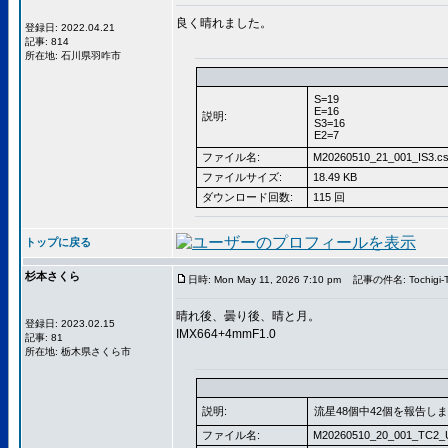
良く晴れました。
登録日: 2022.04.21
記事: 814
所在地: 石川県羽咋市
S=19
E=16
説明:
S3=16
E2=7
ファイル名:
M20260510_21_001_IS3.c
ファイルサイズ:
18.49 KB
ダウンロード回数:
115 回
トップに戻る
杉本さくら
日時: Mon May 11, 2026 7:10 pm
記事の件名: Tochigi-T
晴れ後、曇り後、晴と月。
登録日: 2023.02.15
IMX664+4mmF1.0
記事: 81
所在地: 栃木県さくら市
説明:
流星48個中42個を報告し
ファイル名:
M20260510_20_001_TC2_