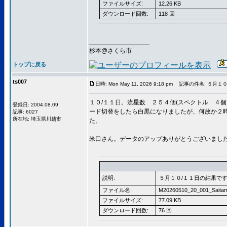
ファイルサイズ:
12.26 KB
ダウンロード回数:
118 回
_________________
杉本@さくら市
トップに戻る
ts007
日時: Mon May 11, 2026 9:18 pm
記事の件名: ５月１０
１０/１１日。流星数 ２５４個(スペクトル ４個)
登録日: 2004.08.09
ード切替をしたら白黒になりましたが、何故か２
記事: 6027
所在地: 埼玉県川越市
た。
米口さん。データのアップありがとうございまし
説明:
５月１０/１１日の結果で
ファイル名:
M20260510_20_001_Saitam
ファイルサイズ:
77.09 KB
ダウンロード回数:
76 回