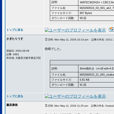
説明:
WATEC902H2U + CBC2.6m
ファイル名:
M20260510_03_001_ak2_T
ファイルサイズ:
907 Bytes
ダウンロード回数:
99 回
トップに戻る
さぎたりうす
日時: Mon May 11, 2026 10:14 pm
記事の件名: 10/11
快晴でした。
登録日: 2004.08.09
記事: 4991
所在地: 大阪府大阪市東淀川区
説明:
8mm南向き（n=18 etA=4 E
ファイル名:
M20260510_21_001_osaka
ファイルサイズ:
5.81 KB
ダウンロード回数:
91 回
トップに戻る
藤原康徳
日時: Mon May 11, 2026 11:25 pm
記事の件名: Osaka04