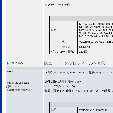
※NWカメラ：欠測
N :DC-BGH1 17mm F0.95 
NE:IMX327 4mm F0.95 AH
説明:
NW:IMX385 6mm F0.95 SD
S:IMX327 4mm F0.95 AHD
NZ:C325WB 4mm F1.0 UFO
ファイル名:
M20260510_20_001_KNE.c
ファイルサイズ:
32.13 KB
ダウンロード回数:
129 回
トップに戻る
tono
日時: Mon May 11, 2026 7:30 am
記事の件名: 5-10/11
10/11日の結果を報告します
登録日: 2016.01.11
n=8(ELY2,MBC,spo:5)
記事: 2344
所在地: 宮城県富谷市
薄雲に覆われた時間もありましたが、多くの流星
説明:
Watec902 2.6mm f:1.0