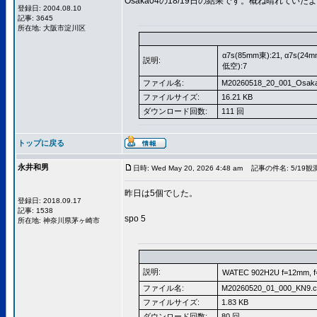
Osaka04の18/19日の結果です。概ね晴れていた
登録日: 2004.08.10
記事: 3645
所在地: 大阪市淀川区
α7s(85mm東):21, α7s(24
説明:
低空):7
ファイル名:
M20260518_20_001_Osaka
ファイルサイズ:
16.21 KB
ダウンロード回数:
111 回
トップに戻る
永井和男
日時: Wed May 20, 2026 4:48 am
記事の件名: 5/19観
昨日は5個でした。
登録日: 2018.09.17
記事: 1538
spo 5
所在地: 神奈川県茅ヶ崎市
説明:
WATEC 902H2U f=12mm, 
ファイル名:
M20260520_01_000_KN9.c
ファイルサイズ:
1.83 KB
ダウンロード回数:
80 回