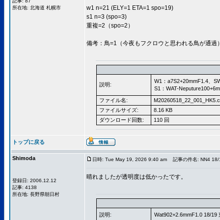
記事: 87
w1 n=21 (ELY=1 ETA=1 spo=19)
所在地: 北海道 札幌市
s1 n=3 (spo=3)
重複=2（spo=2）
備考：鳥=1（今夜もフクロウと思われる鳥が通過
W1：a7S2+20mmF1.4、S
説明:
S1：WAT-Neputure100+
ファイル名:
M20260518_22_001_HK5.c
ファイルサイズ:
8.16 KB
ダウンロード回数:
110 回
トップに戻る
Shimoda
日時: Tue May 19, 2026 9:40 am
記事の件名: NN4 18/
晴れましたが透明度は低かったです。
登録日: 2006.12.12
記事: 4138
所在地: 長野県朝日村
説明:
Wat902+2.6mmF1.0 18/