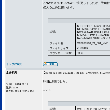
※NWカメラはC325WBに変更しましたが、天
捉えるために使います。
N :DC-BGH1 17mm F0.95 
NE:IMX327 4mm F0.95 AH
説明:
NW:C325WB 4mm F1.0 UF
S:IMX327 4mm F0.95 AHD
NZ:C325WB 4mm F1.0 UFO
ファイル名:
M20260518_21_001_KNE.c
ファイルサイズ:
21.88 KB
ダウンロード回数:
83 回
トップに戻る
永井和男
日時: Tue May 19, 2026 7:36 am
記事の件名: 5/18観
昨日は8個でした。
登録日: 2018.09.17
記事: 1538
spo 8
所在地: 神奈川県茅ヶ崎市
説明:
WATEC 902H2U f=12mm, 