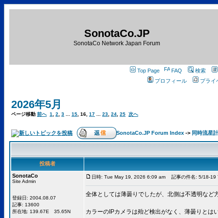
SonotaCo.JP
SonotaCo Network Japan Forum
Top Page
FAQ
検索
プロフィール
プライ
2026年5月
ページ移動
前へ
1
,
2
,
3
...
15
,
16
,
17
...
23
,
24
,
25
次へ
SonotaCo.JP Forum Index
->
同時流星計算用
投稿者
SonotaCo
日時: Tue May 19, 2026 6:09 am
記事の件名: 5/18-19 T
Site Admin
全体としては薄曇りでしたが、北側は不透明など
登録日: 2004.08.07
記事: 13600
カラーのIPカメラは殆ど検出がなく、薄曇りとは
所在地: 139.67E 35.65N