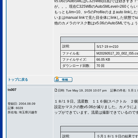
v5.06のAutoSMLはC325WB(白黒)では効きす
が。。。現在C325WBのAutoSMLevel=260くら
もっともlim=10、s=5のProfileのままauto 
いまはmanual linkで見た目全体にlinkした状態でsa
他のカメラのマスク数はv5.06のAutoSMLでち
説明:
5/17-19 n=210
ファイル名:
M20260517_20_002_IS5.c
ファイルサイズ:
66.05 KB
ダウンロード回数:
70 回
トップに戻る
ts007
日時: Tue May 19, 2026 10:07 pm
記事の件名: ５月１
１８/１９日。流星数 １１６個(スペクトル ２個)
登録日: 2004.08.09
設定かマスクの数v5.06か減りました。カメラによ
記事: 6029
ップができています。流星は撮影できているので
所在地: 埼玉県川越市
説明:
５月１８/１９日の結果で