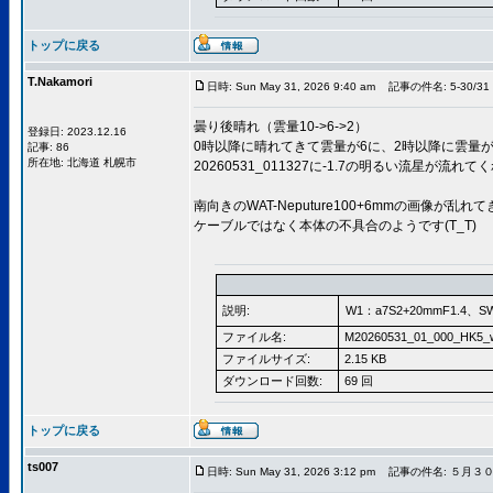
トップに戻る
T.Nakamori
日時: Sun May 31, 2026 9:40 am
記事の件名: 5-30/31 
曇り後晴れ（雲量10->6->2）
登録日: 2023.12.16
0時以降に晴れてきて雲量が6に、2時以降に雲量
記事: 86
所在地: 北海道 札幌市
20260531_011327に-1.7の明るい流星が流れ
南向きのWAT-Neputure100+6mmの画像が乱
ケーブルではなく本体の不具合のようです(T_T)
説明:
W1：a7S2+20mmF1.4、S
ファイル名:
M20260531_01_000_HK5_
ファイルサイズ:
2.15 KB
ダウンロード回数:
69 回
トップに戻る
ts007
日時: Sun May 31, 2026 3:12 pm
記事の件名: ５月３０