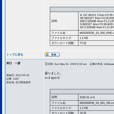
N :DC-BGH1 17mm F0.95 
NE:IMX327 4mm F0.95 AH
説明:
NW:C325WB 4mm F1.0 UF
S:IMX327 4mm F0.95 AHD
NZ:C325WB 4mm F1.0 UFO
ファイル名:
M20260530_19_000_KNE.c
ファイルサイズ:
1.2 KB
ダウンロード回数:
73 回
トップに戻る
米口 一彦
日時: Sun May 31, 2026 8:19 am
記事の件名: Ishikawa5
曇りました。
登録日: 2012.05.03
n=3 spo=3
記事: 1487
所在地: 石川県加賀市
説明:
5/30-31 n=3
ファイル名:
M20260530_19_001_IS5.c
ファイルサイズ:
1.2 KB
ダウンロード回数:
70 回