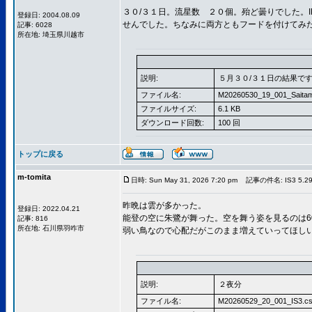
３０/３１日。流星数 ２０個。殆ど曇りでした。
登録日: 2004.08.09
せんでした。ちなみに両方ともフードを付けてみ
記事: 6028
所在地: 埼玉県川越市
説明:
５月３０/３１日の結果で
ファイル名:
M20260530_19_001_Saitam
ファイルサイズ:
6.1 KB
ダウンロード回数:
100 回
トップに戻る
m-tomita
日時: Sun May 31, 2026 7:20 pm
記事の件名: IS3 5.29/
昨晩は雲が多かった。
登録日: 2022.04.21
能登の空に朱鷺が舞った。空を舞う姿を見るのは6
記事: 816
所在地: 石川県羽咋市
弱い鳥なので心配だがこのまま増えていってほし
説明:
２夜分
ファイル名:
M20260529_20_001_IS3.c