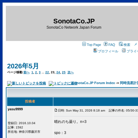
SonotaCo.JP
SonotaCo Network Japan Forum
Top Page
FAQ
検索
プロフィール
プライ
2026年5月
ページ移動
前へ
1
,
2
,
3
...
22
,
23
,
24
,
25
次へ
SonotaCo.JP Forum Index
->
同時流星計算用C
投稿者
yasu9999
日時: Sun May 31, 2026 8:18 am
記事の件名: 05/30-
晴れのち曇り。n=3
登録日: 2016.10.04
記事: 1592
所在地: 神奈川県藤沢市
spo：3