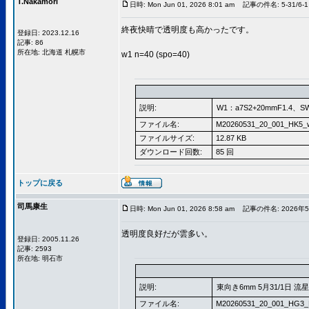
T.Nakamori
日時: Mon Jun 01, 2026 8:01 am
記事の件名: 5-31/6-1
終夜快晴で透明度も高かったです。
登録日: 2023.12.16
記事: 86
所在地: 北海道 札幌市
w1 n=40 (spo=40)
説明:
W1：a7S2+20mmF1.4、S
ファイル名:
M20260531_20_001_HK5_
ファイルサイズ:
12.87 KB
ダウンロード回数:
85 回
トップに戻る
司馬康生
日時: Mon Jun 01, 2026 8:58 am
記事の件名: 2026年5
透明度良好だが雲多い。
登録日: 2005.11.26
記事: 2593
所在地: 明石市
説明:
東向き6mm 5月31/1日 流星
ファイル名:
M20260531_20_001_HG3_