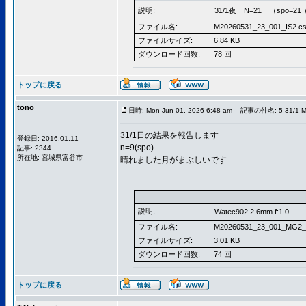
説明:
31/1夜 N=21 （spo=21 
ファイル名:
M20260531_23_001_IS2.c
ファイルサイズ:
6.84 KB
ダウンロード回数:
78 回
トップに戻る
tono
日時: Mon Jun 01, 2026 6:48 am
記事の件名: 5-31/1 
31/1日の結果を報告します
登録日: 2016.01.11
n=9(spo)
記事: 2344
所在地: 宮城県富谷市
晴れました月がまぶしいです
説明:
Watec902 2.6mm f:1.0
ファイル名:
M20260531_23_001_MG2_
ファイルサイズ:
3.01 KB
ダウンロード回数:
74 回
トップに戻る