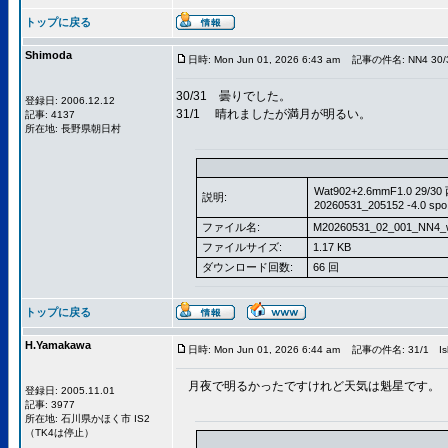
トップに戻る
Shimoda
日時: Mon Jun 01, 2026 6:43 am
記事の件名: NN4 30/3
30/31 曇りでした。
登録日: 2006.12.12
31/1 晴れましたが満月が明るい。
記事: 4137
所在地: 長野県朝日村
Wat902+2.6mmF1.0 29/3
説明:
20260531_205152 -4.0 sp
ファイル名:
M20260531_02_001_NN4_
ファイルサイズ:
1.17 KB
ダウンロード回数:
66 回
トップに戻る
H.Yamakawa
日時: Mon Jun 01, 2026 6:44 am
記事の件名: 31/1 Ish
月夜で明るかったですけれど天気は魁星です。
登録日: 2005.11.01
記事: 3977
所在地: 石川県かほく市 IS2
（TK4は停止）