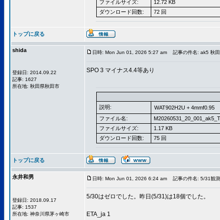
ファイルサイズ:
12.72 KB
ダウンロード回数:
72 回
トップに戻る
shida
日時: Mon Jun 01, 2026 5:27 am
記事の件名: ak5 
SPO 3 マイナス4.4等あり
登録日: 2014.09.22
記事: 1627
所在地: 秋田県秋田市
説明:
WAT902H2U + 4mmf0.95
ファイル名:
M20260531_20_001_ak5_T
ファイルサイズ:
1.17 KB
ダウンロード回数:
75 回
トップに戻る
永井和男
日時: Mon Jun 01, 2026 6:24 am
記事の件名: 5/31観
5/30はゼロでした。昨日(5/31)は18個でした。
登録日: 2018.09.17
記事: 1537
ETA_ja 1
所在地: 神奈川県茅ヶ崎市