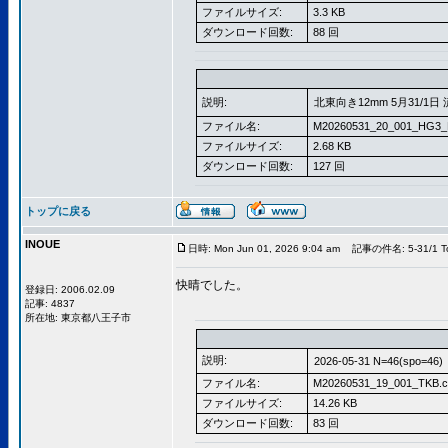
ファイルサイズ:
3.3 KB
ダウンロード回数:
88 回
説明:
北東向き12mm 5月31/1日 
ファイル名:
M20260531_20_001_HG3_
ファイルサイズ:
2.68 KB
ダウンロード回数:
127 回
トップに戻る
INOUE
日時: Mon Jun 01, 2026 9:04 am
記事の件名: 5-31/1 To
快晴でした。
登録日: 2006.02.09
記事: 4837
所在地: 東京都八王子市
説明:
2026-05-31 N=46(spo=46)
ファイル名:
M20260531_19_001_TKB.c
ファイルサイズ:
14.26 KB
ダウンロード回数:
83 回