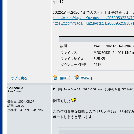
spo 17
2022/1から2026/4までのスペクトル分類をしまし
https://x.com/Nagai_Kazuo/status/20609533324
https://x.com/Nagai_Kazuo/status/20609625918
説明:
WATEC 902H2U f=12mm, 
ファイル名:
M20260531_21_001_KN9.c
ファイルサイズ:
5.85 KB
ダウンロード回数:
94 回
トップに戻る
SonotaCo
日時: Mon Jun 01, 2026 6:32 am
記事の件名: 5/31-6/1 
Site Admin
快晴でした
登録日: 2004.08.07
記事: 13599
所在地: 139.67E 35.65N
この時期貴重な快晴なので IPカメラ6台、非圧
ポートしようと思います。