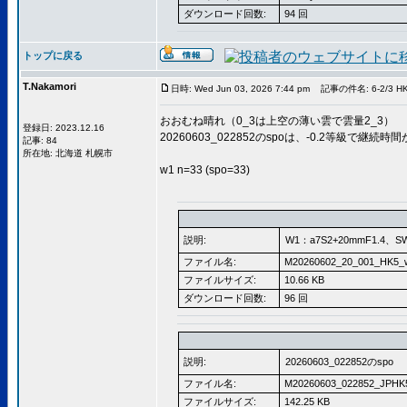
ダウンロード回数:
94 回
トップに戻る
T.Nakamori
日時: Wed Jun 03, 2026 7:44 pm
記事の件名: 6-2/3 H
おおむね晴れ（0_3は上空の薄い雲で雲量2_3）
登録日: 2023.12.16
20260603_022852のspoは、-0.2等級で継続
記事: 84
所在地: 北海道 札幌市
w1 n=33 (spo=33)
説明:
W1：a7S2+20mmF1.4、S
ファイル名:
M20260602_20_001_HK5_
ファイルサイズ:
10.66 KB
ダウンロード回数:
96 回
説明:
20260603_022852のspo
ファイル名:
M20260603_022852_JPHK
ファイルサイズ:
142.25 KB