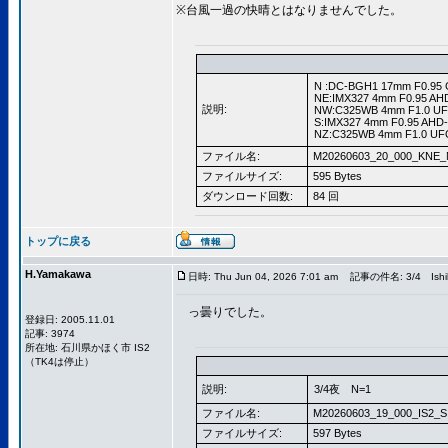
※台風一過の快晴とはなりませんでした。
N :DC-BGH1 17mm F0.95 
NE:IMX327 4mm F0.95 AH
説明:
NW:C325WB 4mm F1.0 UF
S:IMX327 4mm F0.95 AHD
NZ:C325WB 4mm F1.0 UFO
ファイル名:
M20260603_20_000_KNE_
ファイルサイズ:
595 Bytes
ダウンロード回数:
84 回
トップに戻る
H.Yamakawa
日時: Thu Jun 04, 2026 7:01 am
記事の件名: 3/4 Ishi
っ曇りでした。
登録日: 2005.11.01
記事: 3974
所在地: 石川県かほく市 IS2
（TK4は停止）
説明:
3/4夜 N=1
ファイル名:
M20260603_19_000_IS2_S
ファイルサイズ:
597 Bytes