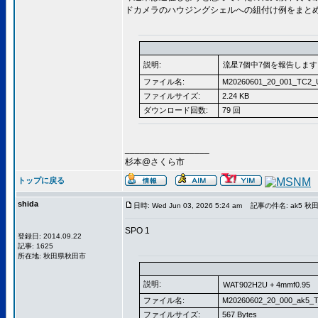
ドカメラのハウジングシェルへの組付け例をまと
説明:
流星7個中7個を報告します
ファイル名:
M20260601_20_001_TC2_
ファイルサイズ:
2.24 KB
ダウンロード回数:
79 回
_________________
杉本@さくら市
トップに戻る
shida
日時: Wed Jun 03, 2026 5:24 am
記事の件名: ak5 
SPO 1
登録日: 2014.09.22
記事: 1625
所在地: 秋田県秋田市
説明:
WAT902H2U + 4mmf0.95
ファイル名:
M20260602_20_000_ak5_T
ファイルサイズ:
567 Bytes