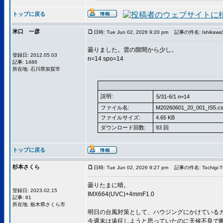
トップに戻る
米口 一彦
日時: Tue Jun 02, 2026 9:20 pm
記事の件名: Ishikawa5 
曇りました。雲の隙間から少し。
登録日: 2012.05.03
n=14 spo=14
記事: 1486
所在地: 石川県加賀市
説明:
5/31-6/1 n=14
ファイル名:
M20260601_20_001_IS5.c
ファイルサイズ:
4.65 KB
ダウンロード回数:
93 回
トップに戻る
杉本さくら
日時: Tue Jun 02, 2026 9:27 pm
記事の件名: Tochigi-TC
曇りたまに晴。
登録日: 2023.02.15
IMX664(UVC)+4mmF1.0
記事: 81
所在地: 栃木県さくら市
明日の台風対策として、ハウジングにかけているカ
今週末は遠征しようと思っていたのに天候不良で