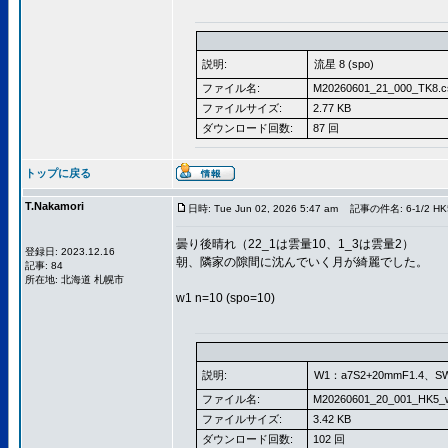
説明:
流星 8 (spo)
ファイル名:
M20260601_21_000_TK8.c
ファイルサイズ:
2.77 KB
ダウンロード回数:
87 回
トップに戻る
T.Nakamori
日時: Tue Jun 02, 2026 5:47 am
記事の件名: 6-1/2 HK
曇り後晴れ（22_1は雲量10、1_3は雲量2）
登録日: 2023.12.16
朝、隣家の隙間に沈んでいく月が綺麗でした。
記事: 84
所在地: 北海道 札幌市
w1 n=10 (spo=10)
説明:
W1：a7S2+20mmF1.4、S
ファイル名:
M20260601_20_001_HK5_
ファイルサイズ:
3.42 KB
ダウンロード回数:
102 回