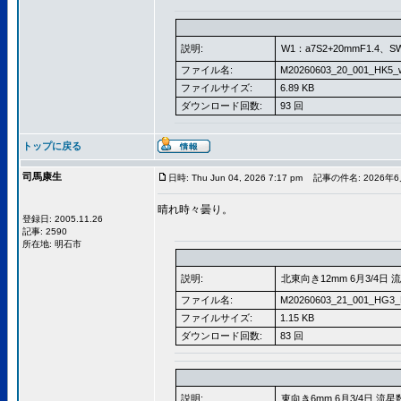
説明:
W1：a7S2+20mmF1.4、S
ファイル名:
M20260603_20_001_HK5_
ファイルサイズ:
6.89 KB
ダウンロード回数:
93 回
トップに戻る
司馬康生
日時: Thu Jun 04, 2026 7:17 pm
記事の件名: 2026年6
晴れ時々曇り。
登録日: 2005.11.26
記事: 2590
所在地: 明石市
説明:
北東向き12mm 6月3/4日 
ファイル名:
M20260603_21_001_HG3_
ファイルサイズ:
1.15 KB
ダウンロード回数:
83 回
説明:
東向き6mm 6月3/4日 流星数