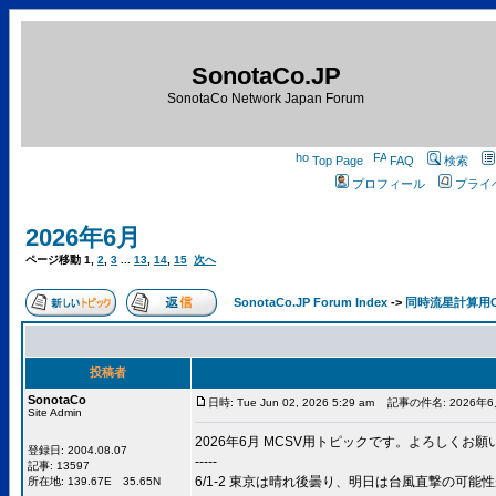
SonotaCo.JP
SonotaCo Network Japan Forum
Top Page
FAQ
検索
プロフィール
プライ
2026年6月
ページ移動
1
,
2
,
3
...
13
,
14
,
15
次へ
SonotaCo.JP Forum Index
->
同時流星計算用CSV 
投稿者
SonotaCo
日時: Tue Jun 02, 2026 5:29 am
記事の件名: 2026年6
Site Admin
2026年6月 MCSV用トピックです。よろしくお
登録日: 2004.08.07
-----
記事: 13597
6/1-2 東京は晴れ後曇り、明日は台風直撃の可
所在地: 139.67E 35.65N