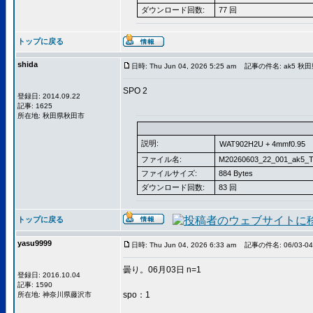
ダウンロード回数:
77 回
トップに戻る
shida
日時: Thu Jun 04, 2026 5:25 am
記事の件名: ak5 
SPO 2
登録日: 2014.09.22
記事: 1625
所在地: 秋田県秋田市
説明:
WAT902H2U + 4mmf0.95
ファイル名:
M20260603_22_001_ak5_T
ファイルサイズ:
884 Bytes
ダウンロード回数:
83 回
トップに戻る
yasu9999
日時: Thu Jun 04, 2026 6:33 am
記事の件名: 06/03-0
曇り。06月03日 n=1
登録日: 2016.10.04
記事: 1590
spo：1
所在地: 神奈川県藤沢市