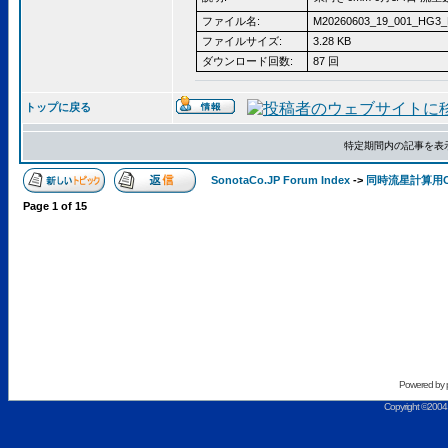
ファイル名:
M20260603_19_001_HG3_
ファイルサイズ:
3.28 KB
ダウンロード回数:
87 回
トップに戻る
特定期間内の記事を表
SonotaCo.JP Forum Index
->
同時流星計算用CSV 
Page
1
of
15
Powered by
Copyright ©2004 