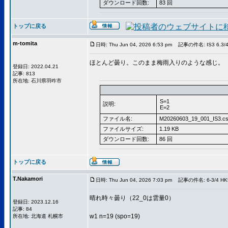
ダウンロード回数:
83 回
トップに戻る
m-tomita
日時: Thu Jun 04, 2026 6:53 pm
記事の件名: IS3 6.3/
ほとんど曇り。このまま梅雨入りのような感じ。
登録日: 2022.04.21
記事: 813
所在地: 石川県羽咋市
S=1
説明:
E=2
ファイル名:
M20260603_19_001_IS3.c
ファイルサイズ:
1.19 KB
ダウンロード回数:
86 回
トップに戻る
T.Nakamori
日時: Thu Jun 04, 2026 7:03 pm
記事の件名: 6-3/4 HK
晴れ時々曇り（22_0は雲量0）
登録日: 2023.12.16
記事: 84
w1 n=19 (spo=19)
所在地: 北海道 札幌市