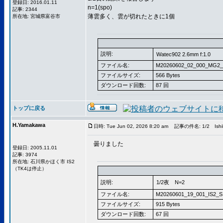
登録日: 2016.01.11
n=1(spo)
記事: 2344
薄雲多く、雲が切れたときに1個
所在地: 宮城県富谷市
説明:
Watec902 2.6mm f:1.0
ファイル名:
M20260602_02_000_MG2_
ファイルサイズ:
566 Bytes
ダウンロード回数:
87 回
トップに戻る
H.Yamakawa
日時: Tue Jun 02, 2026 8:20 am
記事の件名: 1/2 Ishi
曇りました
登録日: 2005.11.01
記事: 3974
所在地: 石川県かほく市 IS2
（TK4は停止）
説明:
1/2夜 N=2
ファイル名:
M20260601_19_001_IS2_S
ファイルサイズ:
915 Bytes
ダウンロード回数:
67 回