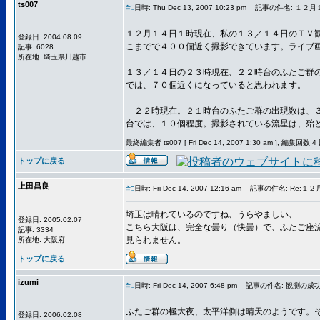
ts007
日時: Thu Dec 13, 2007 10:23 pm
記事の件名: １２月
１２月１４日１時現在、私の１３／１４日のＴＶ
登録日: 2004.08.09
こまでで４００個近く撮影できています。ライブ
記事: 6028
所在地: 埼玉県川越市
１３／１４日の２３時現在、２２時台のふたご群
では、７０個近くになっていると思われます。
２２時現在。２１時台のふたご群の出現数は、３
台では、１０個程度。撮影されている流星は、殆
最終編集者 ts007 [ Fri Dec 14, 2007 1:30 am ], 編集回数 4
トップに戻る
上田昌良
日時: Fri Dec 14, 2007 12:16 am
記事の件名: Re:１
埼玉は晴れているのですね、うらやましい、
登録日: 2005.02.07
こちら大阪は、完全な曇り（快曇）で、ふたご座
記事: 3334
見られません。
所在地: 大阪府
トップに戻る
izumi
日時: Fri Dec 14, 2007 6:48 pm
記事の件名: 観測の成
ふたご群の極大夜、太平洋側は晴天のようです。
登録日: 2006.02.08