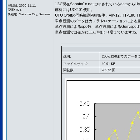
12/8現在SonotaCo netにupされているda
登録日: 2006.11.11
解析にはUO2.01使用。
記事: 974
所在地: Saitama City, Saitama
UFO Orbitの同時観測Pair条件：Vo>12, H1<180, 
単点観測のデータはカメラやロケーションによる
単点観測によるspo数、単点観測によるGem/spo
単点観測では確かに11/17頃より増えていますね。
説明:
2007/12/8までのデータ
ファイルサイズ:
49.91 KB
閲覧数:
28572 回