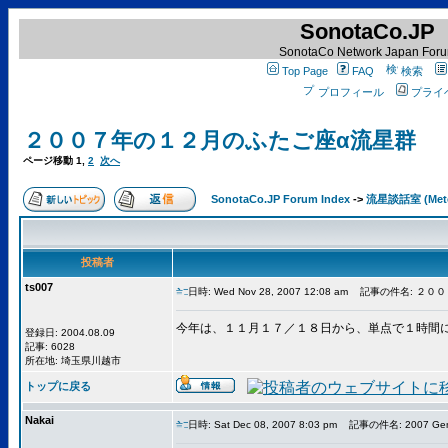
SonotaCo.JP
SonotaCo Network Japan For
Top Page
FAQ
検索
プロフィール
プライ
２００７年の１２月のふたご座α流星群
ページ移動
1
,
2
次へ
SonotaCo.JP Forum Index
->
流星談話室 (Mete
投稿者
ts007
日時: Wed Nov 28, 2007 12:08 am
記事の件名: ２００
今年は、１１月１７／１８日から、単点で１時間
登録日: 2004.08.09
記事: 6028
所在地: 埼玉県川越市
トップに戻る
Nakai
日時: Sat Dec 08, 2007 8:03 pm
記事の件名: 2007 Ge