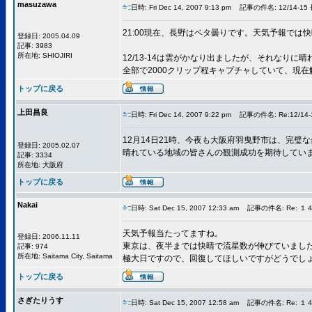
masuzawa
日時: Fri Dec 14, 2007 9:13 pm
記事の件名: 12/14-1
21:00現在、長野はベタ曇りです。天気予報では
登録日: 2005.04.09
記事: 3983
所在地: SHIOJIRI
12/13-14は雲がかなり出ましたが、それなりに
全部で2000クリップ程キャプチャしていて、現
トップに戻る
上田昌良
日時: Fri Dec 14, 2007 9:22 pm
記事の件名: Re:12/1
12月14日21時、今夜も大阪府羽曳野市は、完璧
登録日: 2005.02.07
晴れている地域の皆さんの観測成功を期待してい
記事: 3334
所在地: 大阪府
トップに戻る
Nakai
日時: Sat Dec 15, 2007 12:33 am
記事の件名: Re: 
天気予報当たってますね。
登録日: 2006.11.11
東京は、夜半までは快晴で流星数が伸びていまし
記事: 974
所在地: Saitama City, Saitama
極大日ですので、回復してほしいですがどうでし
トップに戻る
さぎたりうす
日時: Sat Dec 15, 2007 12:58 am
記事の件名: Re: 