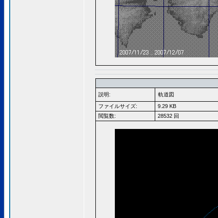
説明:
軌道図
ファイルサイズ:
9.29 KB
閲覧数:
28532 回