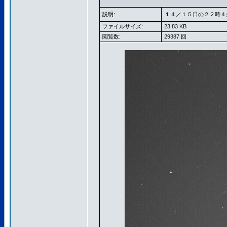
説明:
１４／１５日の２２時４
ファイルサイズ:
23.83 KB
閲覧数:
29387 回