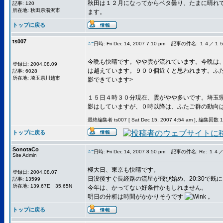
秋田は１２月になってからベタ曇り、たまに晴れ
記事: 120
所在地: 秋田県湯沢市
ます。
トップに戻る
ts007
日時: Fri Dec 14, 2007 7:10 pm
記事の件名: １４／１
今晩も快晴です。やや雲が流れています。今晩は
登録日: 2004.08.09
は越えています。９００個近くと思われます。ふ
記事: 6028
所在地: 埼玉県川越市
影できています>
１５日４時３０分現在、雲がやや多いです。埼玉
影はしていますが、０時以降は、ふたご群の動向
最終編集者 ts007 [ Sat Dec 15, 2007 4:54 am ], 編集回数 
トップに戻る
SonotaCo
日時: Fri Dec 14, 2007 8:50 pm
記事の件名: Re: １
Site Admin
極大日、東京も快晴です。
登録日: 2004.08.07
日没後すぐ長経路の流星が飛び始め、20:30で既に
記事: 13599
所在地: 139.67E 35.65N
今年は、かってない好条件かもしれません。
明日の分析は時間がかかりそうです
。
トップに戻る