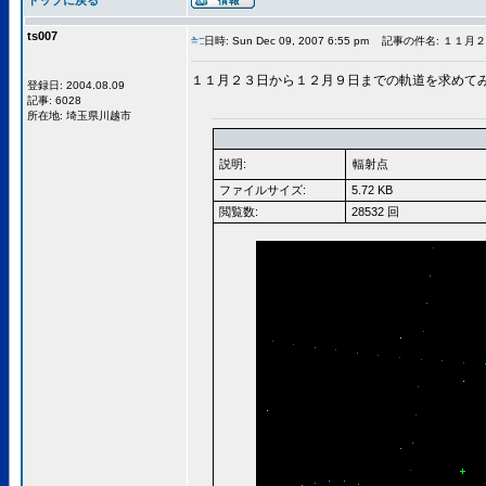
トップに戻る
ts007
日時: Sun Dec 09, 2007 6:55 pm
記事の件名: １１月
１１月２３日から１２月９日までの軌道を求めて
登録日: 2004.08.09
記事: 6028
所在地: 埼玉県川越市
説明:
輻射点
ファイルサイズ:
5.72 KB
閲覧数:
28532 回