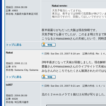
Nakai wrote:
登録日: 2004.08.09
天気予報当たってますね。
記事: 4993
東京は、夜半までは快晴で流星数が伸びてい
所在地: 大阪府大阪市東淀川区
極大日ですので、回復してほしいですがどう
夜半前曇りがちだった大阪は現在快晴です。
天気予報でも曇りでしたが、このまま明け方まで
こうなるとmasuzawaさんの天候しだいで、同
トップに戻る
Nakai
日時: Sat Dec 15, 2007 8:18 am
記事の件名: Re: 
2時半過ぎになって天候が回復しました。現在解析
登録日: 2006.11.11
齋藤さんやmasuzawaさんのライブサイトで
記事: 974
所在地: Saitama City, Saitama
みなさんのところでもたくさん観測されたのでは
トップに戻る
ts007
日時: Sat Dec 15, 2007 9:21 am
記事の件名: １４／１
北の１２ｍｍカメラで１個だけ火球が写りました
登録日: 2004.08.09
記事: 6028
所在地: 埼玉県川越市