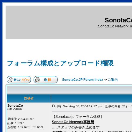
SonotaC
SonotaCo Network J
フォーラム構成とアップロード権限
SonotaCo.JP Forum Index
->
ご案内
投稿者
SonotaCo
日時: Sun Aug 08, 2004 12:17 pm
記事の件名: フォー
Site Admin
【Sonotaco.jp フォーラム構成】
登録日: 2004.08.07
SonotaCo Network事務局
記事: 13597
......スタッフのみ書き込めます
所在地: 139.67E 35.65N