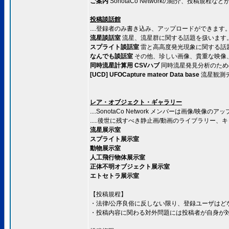
ご案内
SonotaCo Networkの紹介、投稿規
投稿談話館
....登録者のみ書き込み、アップロードができます
流星談話室
流星、流星群に関する話題を扱います
スプライト談話室
雷と高高度発光現象に関する話
なんでも談話室
その他、珍しい画像、貴重な映像
同時流星計算用 CSVハブ
同時流星発見分析のため
[UCD] UFOCapture mateor Data base
流星観測
レア・オブジェクト・ギャラリー
....SonotaCo Network メンバーは画像/映像
.....後世に残すべき静止画/動画のライブラリ
流星展示室
スプライト展示室
動物展示室
人工飛行物体展示室
正体不明オブジェクト展示室
エトセトラ展示室
【投稿規程】
・法律/公序良俗に反しない限り、登録ユーザはど
・投稿内容に関わる対外問題には投稿者が自身が