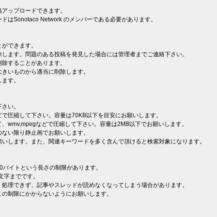
稿アップロードできます。
onotaco Network のメンバーである必要があります。
とができます。
除します。問題のある投稿を発見した場合には管理者までご連絡下さい。
削除することがあります。
大きいものから適当に削除します。
します。
下さい。
ifなどで圧縮して下さい。容量は70KB以下を目安にお願いします。
wmv,mpegなどで圧縮して下さい。容量は2MB以下でお願いします。
のない限り静止画でお願いします。
願いします。また、関連キーワードを多く含んで頂けると検索対象になります。
0バイトという長さの制限があります。
0文字までです。
く処理できず、記事やスレッドが読めなくなってしまう場合があります。
この制限にかからないようにお願いします。