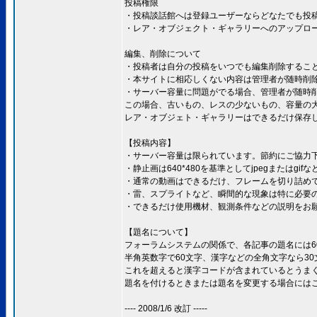
投稿権限
・投稿談話館へは登録ユーザーならどなたでも投
・レア・オブジェクト・ギャラリーへのアップロードはS
編集、削除について
・投稿者は自分の投稿をいつでも編集削除するこ
・本サイトに相応しくない内容は管理者が随時削
・サーバー容量に問題がでる場合、管理者が随時
この場合、古いもの、レスの少ないもの、容量の
レア・オブジェト・ギャラリーはできるだけ保存
【投稿内容】
・サーバー容量は限られています。節約にご協力
・静止画は640*480を基準としてjpegまたはg
・通常の動画はできるだけ、フレームを切り詰めて、
・雷、スプライトなど、瞬間的な現象は特に必要
・できるだけ使用機材、観測条件などの説明をお
【題名について】
フォーラムシステムの関係で、各記事の題名には6
半角英数字で60文字、漢字などの全角文字なら3
これを超えると漢字コードが含まれているとうま
題名を付けるときまたは題名を変更する場合には
---- 2008/1/6 改訂 -----