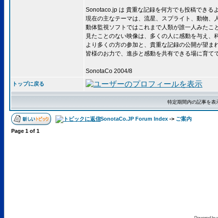
Sonotaco.jp は 貴重な記録を何方でも投
現在の主なテーマは、流星、スプライト、動物、
動体監視ソフトではこれまで人類が誰一人みたこ
見たことのない映像は、多くの人に感動を与え、
より多くの方の参加と、貴重な記録の公開が望ま
皆様のお力で、進歩と感動を共有できる場に育て
SonotaCo 2004/8
トップに戻る
特定期間内の記事を表
SonotaCo.JP Forum Index
->
ご案内
Page
1
of
1
Powered by