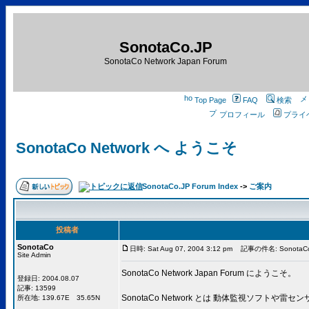
SonotaCo.JP
SonotaCo Network Japan Forum
Top Page
FAQ
検索
プロフィール
プライ
SonotaCo Network へ ようこそ
SonotaCo.JP Forum Index
->
ご案内
投稿者
SonotaCo
日時: Sat Aug 07, 2004 3:12 pm
記事の件名: SonotaCo
Site Admin
SonotaCo Network Japan Forum にようこそ。
登録日: 2004.08.07
記事: 13599
SonotaCo Network とは 動体監視ソ
所在地: 139.67E 35.65N