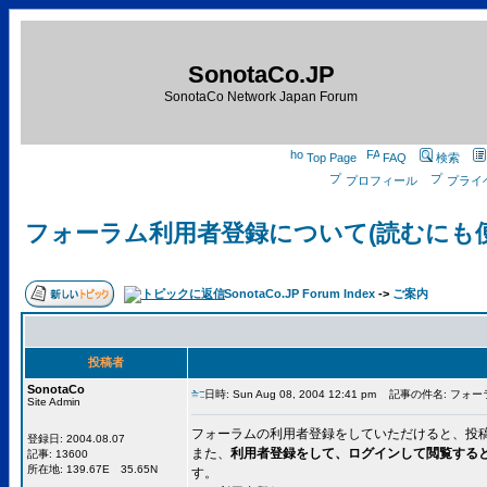
SonotaCo.JP
SonotaCo Network Japan Forum
Top Page
FAQ
検索
プロフィール
プライ
フォーラム利用者登録について(読むにも
SonotaCo.JP Forum Index
->
ご案内
投稿者
SonotaCo
日時: Sun Aug 08, 2004 12:41 pm
記事の件名: フォー
Site Admin
フォーラムの利用者登録をしていただけると、投
登録日: 2004.08.07
また、
利用者登録をして、ログインして閲覧する
記事: 13600
所在地: 139.67E 35.65N
す。