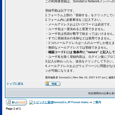
この利用者登録は、SonotaCo Networkメ
登録手順は以下です。
1.フォーラム上部の「登録する」をクリックして
2.フォーム内に必要事項をご記入下さい。
・メールアドレスおよびパスワードは必須です。
・ユーザ名は一度決めると変更できません。
・ユーザ名は先頭が数字で始まってはいけません
・すでに登録済みの名称などは使用できません。
・1つのメールアドレスは一人のユーザしか使えま
・無効なメールアドレスでは登録できません。
・
確認コード2 には 無条件に "nature" と記入
・ユーザ名を除く登録内容は、ログイン後にプロ
3.記入が終わったら、送信をクリックして下さい
4.メールアドレスおよびウェブページに問題がな
ンが可能になります。
最終編集者 SonotaCo [ Mon Mar 19, 2007 6:57 pm ], 編
トップに戻る
特定期間内の記事を表
SonotaCo.JP Forum Index
->
ご案内
Page
1
of
1