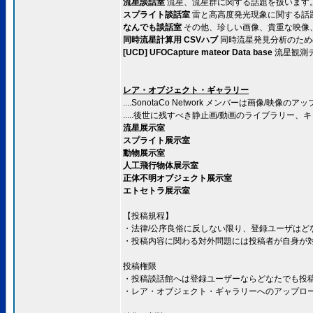
流星談話室
流星、流星群に関する話題を扱います
スプライト談話室
雷と高高度発光現象に関する話
なんでも談話室
その他、珍しい画像、貴重な映像
同時流星計算用 CSVハブ
同時流星発見分析のため
[UCD] UFOCapture mateor Data base
流星観測
レア・オブジェクト・ギャラリー
....SonotaCo Network メンバーは画像/映像
.....後世に残すべき静止画/動画のライブラリ
流星展示室
スプライト展示室
動物展示室
人工飛行物体展示室
正体不明オブジェクト展示室
エトセトラ展示室
【投稿規程】
・法律/公序良俗に反しない限り、登録ユーザはど
・投稿内容に関わる対外問題には投稿者が自身が
投稿権限
・投稿談話館へは登録ユーザーならどなたでも投
・レア・オブジェクト・ギャラリーへのアップロードはS