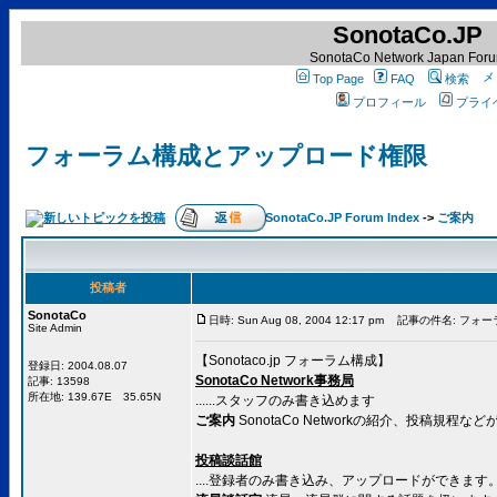
SonotaCo.JP
SonotaCo Network Japan For
Top Page
FAQ
検索
プロフィール
プライ
フォーラム構成とアップロード権限
SonotaCo.JP Forum Index
->
ご案内
投稿者
SonotaCo
日時: Sun Aug 08, 2004 12:17 pm
記事の件名: フォー
Site Admin
【Sonotaco.jp フォーラム構成】
登録日: 2004.08.07
SonotaCo Network事務局
記事: 13598
所在地: 139.67E 35.65N
......スタッフのみ書き込めます
ご案内
SonotaCo Networkの紹介、投稿規
投稿談話館
....登録者のみ書き込み、アップロードができます