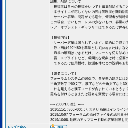
編集、削除について
・投稿者は自分の投稿をいつでも編集削除するこ
・本サイトに相応しくない内容は管理者が随時削
・サーバー容量に問題がでる場合、管理者が随時
この場合、古いもの、レスの少ないもの、容量の
レア・オブジェト・ギャラリーはできるだけ保存
【投稿内容】
・サーバー容量は限られています。節約にご協力
・静止画は640*480を基準としてjpegまたはg
・通常の動画はできるだけ、フレームを切り詰めて、
・雷、スプライトなど、瞬間的な現象は特に必要
・できるだけ使用機材、観測条件などの説明をお
【題名について】
フォーラムシステムの関係で、各記事の題名には6
半角英数字で60文字、漢字などの全角文字なら3
これを超えると漢字コードが含まれているとうま
題名を付けるときまたは題名を変更する場合には
---- 2008/1/6 改訂 -----
2010/11/1 : 800x600より大きい画像は
2019/10/07 フォーラムの添付ファイルの総容量
2019/10/08: 動画のアップロード時の容量制限
トップに戻る