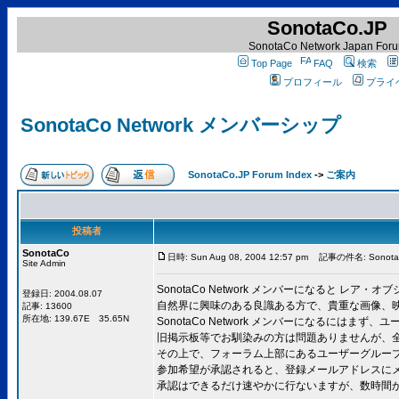
SonotaCo.JP
SonotaCo Network Japan For
Top Page
FAQ
検索
プロフィール
プライ
SonotaCo Network メンバーシップ
SonotaCo.JP Forum Index
->
ご案内
投稿者
SonotaCo
日時: Sun Aug 08, 2004 12:57 pm
記事の件名: Sonota
Site Admin
SonotaCo Network メンバーになると 
登録日: 2004.08.07
自然界に興味のある良識ある方で、貴重な画像、
記事: 13600
所在地: 139.67E 35.65N
SonotaCo Network メンバーになるにはまず
旧掲示板等でお馴染みの方は問題ありませんが、
その上で、フォーラム上部にあるユーザーグループをク
参加希望が承認されると、登録メールアドレスに
承認はできるだけ速やかに行ないますが、数時間