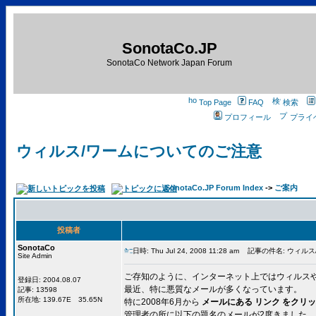
SonotaCo.JP
SonotaCo Network Japan Forum
Top Page
FAQ
検索
プロフィール
プライ
ウィルス/ワームについてのご注意
SonotaCo.JP Forum Index
->
ご案内
投稿者
SonotaCo
日時: Thu Jul 24, 2008 11:28 am
記事の件名: ウィルス
Site Admin
ご存知のように、インターネット上ではウィルス
登録日: 2004.08.07
最近、特に悪質なメールが多くなっています。
記事: 13598
所在地: 139.67E 35.65N
特に2008年6月から
メールにある リンク をクリ
管理者の所に以下の題名のメールが2度きました。