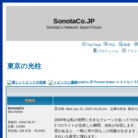
SonotaCo.JP
SonotaCo Network Japan Forum
Top Page
FAQ
検索
プロフィール
プライ
東京の光柱
SonotaCo.JP Forum Index
->
エトセトラ
投稿者
SonotaCo
日時: Wed Jan 12, 2005 10:26 am
記事の件名: 東京の
Site Admin
2004年は私の視野に大きなクレーンがあってそ
登録日: 2004.08.07
2つのライトが交差した瞬間、光柱が出現します。
記事: 13599
雲があると、一晩に何十回もこの現象がおきます
所在地: 139.67E 35.65N
きれいな夜空に憧れます。