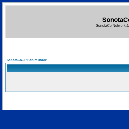
SonotaC
SonotaCo Network J
SonotaCo.JP Forum Index