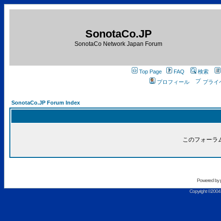
SonotaCo.JP
SonotaCo Network Japan Forum
Top Page
FAQ
検索
プロフィール
プライ
SonotaCo.JP Forum Index
このフォーラ
Powered by
Copyright ©2004 