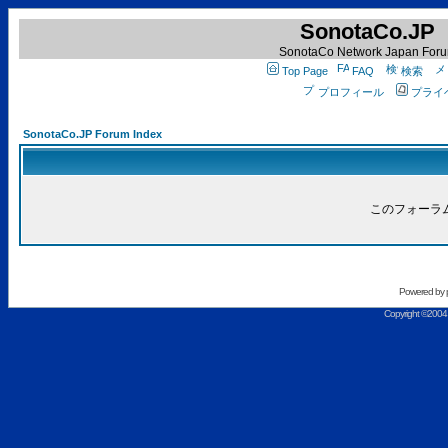
SonotaCo.JP
SonotaCo Network Japan For
Top Page
FAQ
検索
プロフィール
プライ
SonotaCo.JP Forum Index
このフォーラ
Powered by
Copyright ©2004 