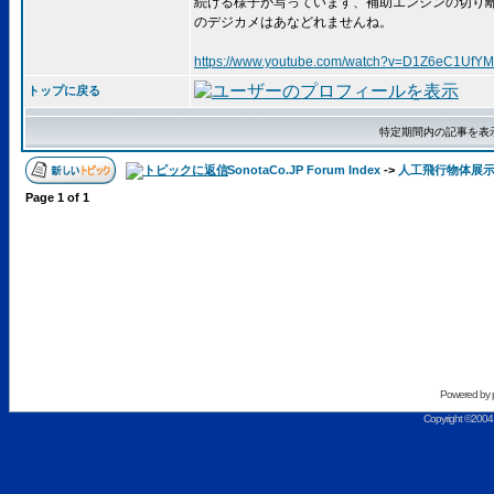
続ける様子が写っています、補助エンジンの切り離しを
のデジカメはあなどれませんね。
https://www.youtube.com/watch?v=D1Z6eC1UfYM
トップに戻る
特定期間内の記事を表
SonotaCo.JP Forum Index
->
人工飛行物体展
Page
1
of
1
Powered by
Copyright ©2004 