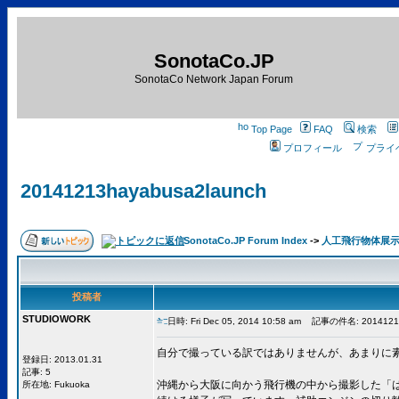
SonotaCo.JP
SonotaCo Network Japan Forum
Top Page
FAQ
検索
プロフィール
プライ
20141213hayabusa2launch
SonotaCo.JP Forum Index
->
人工飛行物体展
投稿者
STUDIOWORK
日時: Fri Dec 05, 2014 10:58 am
記事の件名: 20141213h
自分で撮っている訳ではありませんが、あまりに
登録日: 2013.01.31
記事: 5
沖縄から大阪に向かう飛行機の中から撮影した「は
所在地: Fukuoka