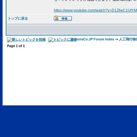
https://www.youtube.com/watch?v=D1Z6eC1UfYM
トップに戻る
SonotaCo.JP Forum Index
->
人工飛行物
Page
1
of
1