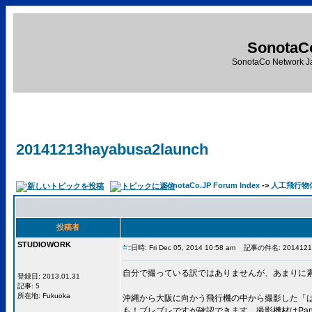
SonotaC
SonotaCo Network J
20141213hayabusa2launch
SonotaCo.JP Forum Index
->
人工飛行物
投稿者
STUDIOWORK
日時: Fri Dec 05, 2014 10:58 am
記事の件名: 20141213h
自分で撮っている訳ではありませんが、あまりに
登録日: 2013.01.31
記事: 5
所在地: Fukuoka
沖縄から大阪に向かう飛行機の中から撮影した「は
も！ブレブレですが確認できます。撮影機材はPanas