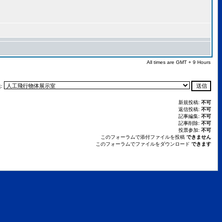
All times are GMT + 9 Hours
:
新規投稿:
不可
返信投稿:
不可
記事編集:
不可
記事削除:
不可
投票参加:
不可
このフォーラムで添付ファイルを投稿
できません
このフォーラムでファイルをダウンロード
できます