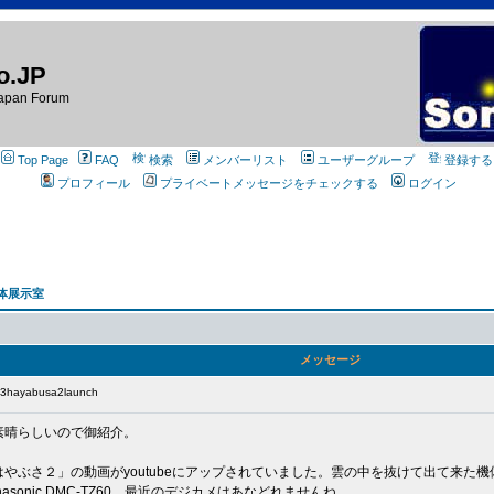
o.JP
apan Forum
Top Page
FAQ
検索
メンバーリスト
ユーザーグループ
登録する
プロフィール
プライベートメッセージをチェックする
ログイン
体展示室
メッセージ
ayabusa2launch
素晴らしいので御紹介。
やぶさ２」の動画がyoutubeにアップされていました。雲の中を抜けて出て来た
onic DMC-TZ60。最近のデジカメはあなどれませんね。