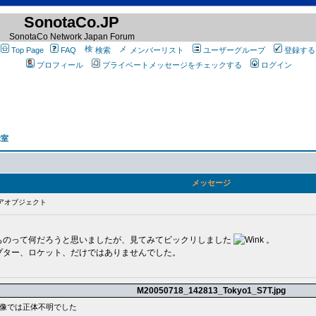
SonotaCo.JP
SonotaCo Network Japan Forum
Top Page
FAQ
検索
メンバーリスト
ユーザーグループ
登録する
プロフィール
プライベートメッセージをチェックする
ログイン
示室
メッセージ
アオブジェクト
ものって何だろうと思いましたが、見てみてビックリしました
。
プター、ロケット、だけではありませんでした。
M20050718_142813_Tokyo1_S7T.jpg
像では正体不明でした