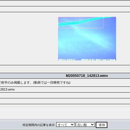
M20050718_142813.wmv
で前半のみ掲載します。(動画では一目瞭然ですね)
2813.wmv
特定期間内の記事を表示: