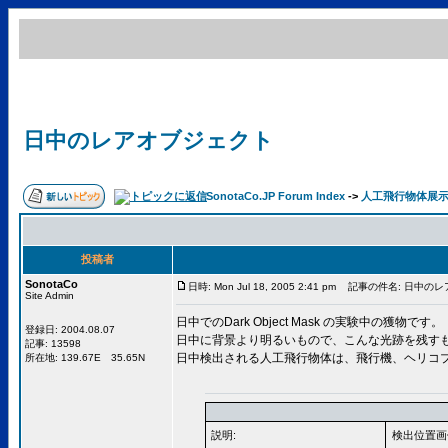
日中のレアオブジェクト
SonotaCo.JP Forum Index
->
人工飛行物体展
投稿者
SonotaCo
日時: Mon Jul 18, 2005 2:41 pm
記事の件名: 日中のレ
Site Admin
日中でのDark Object Mask の実験中の獲物です。
登録日: 2004.08.07
日中に背景より明るいもので、こんな光跡を残す
記事: 13598
日中検出される人工飛行物体は、飛行機、ヘリコ
所在地: 139.67E 35.65N
説明:
検出位置画