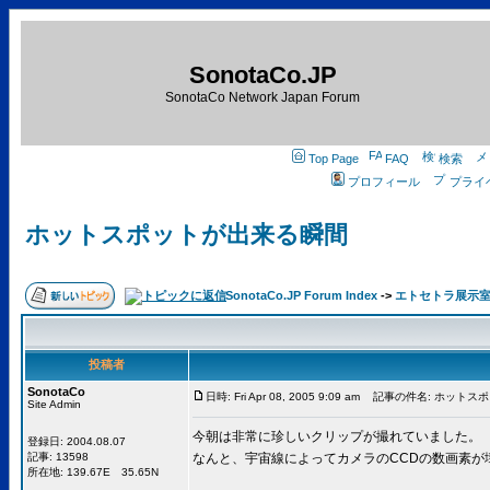
SonotaCo.JP
SonotaCo Network Japan Forum
Top Page
FAQ
検索
プロフィール
プライ
ホットスポットが出来る瞬間
SonotaCo.JP Forum Index
->
エトセトラ展示
投稿者
SonotaCo
日時: Fri Apr 08, 2005 9:09 am
記事の件名: ホットス
Site Admin
今朝は非常に珍しいクリップが撮れていました。
登録日: 2004.08.07
記事: 13598
なんと、宇宙線によってカメラのCCDの数画素が
所在地: 139.67E 35.65N