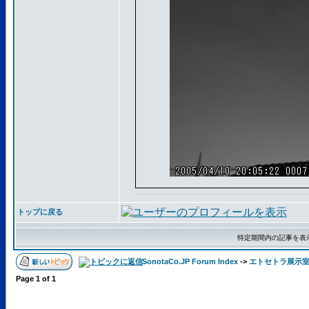
トップに戻る
特定期間内の記事を表
SonotaCo.JP Forum Index
->
エトセトラ展示
Page
1
of
1