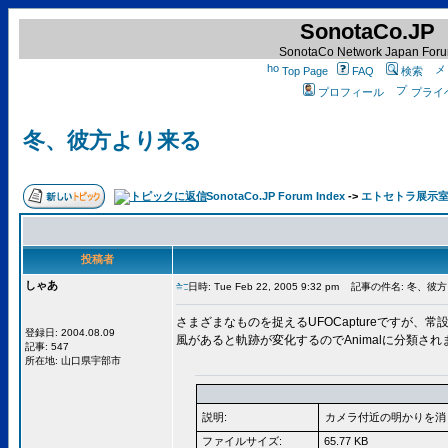
SonotaCo.JP
SonotaCo Network Japan For
Top Page
FAQ
検索
プロフィール
プライ
冬、彼方より来る
SonotaCo.JP Forum Index
->
エトセトラ展示
投稿者
しゃあ
日時: Tue Feb 22, 2005 9:32 pm
記事の件名: 冬、彼
さまざまなものを捉えるUFOCaptureですが、
登録日: 2004.08.09
風があると軌跡が変化するのでAnimalに分類
記事: 547
所在地: 山口県宇部市
説明:
カメラ付近の明かりを消
ファイルサイズ:
65.77 KB