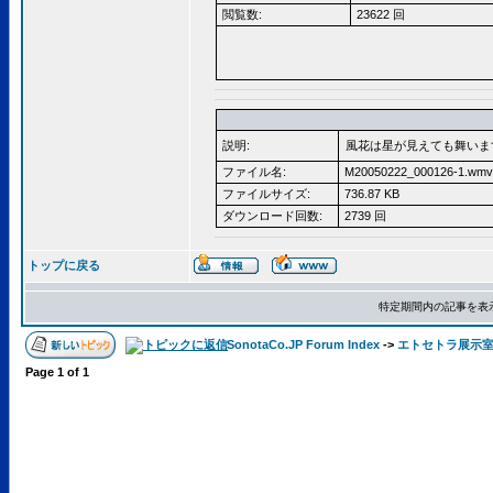
閲覧数:
23622 回
説明:
風花は星が見えても舞いま
ファイル名:
M20050222_000126-1.wmv
ファイルサイズ:
736.87 KB
ダウンロード回数:
2739 回
トップに戻る
特定期間内の記事を表
SonotaCo.JP Forum Index
->
エトセトラ展示
Page
1
of
1