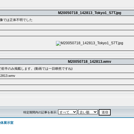
M20050718_142813_Tokyo1_S7T.jpg
像では正体不明でした
M20050718_142813.wmv
で前半のみ掲載します。(動画では一目瞭然ですね)
2813.wmv
特定期間内の記事を表示:
物体展示室