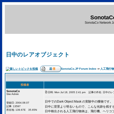
SonotaC
SonotaCo Network J
日中のレアオブジェクト
SonotaCo.JP Forum Index
->
人工飛行
投稿者
SonotaCo
日時: Mon Jul 18, 2005 2:41 pm
記事の件名: 日中のレ
Site Admin
日中でのDark Object Mask の実験中の獲物です。
登録日: 2004.08.07
記事: 13597
日中に背景より明るいもので、こんな光跡を残す
所在地: 139.67E 35.65N
日中検出される人工飛行物体は、飛行機、ヘリコ