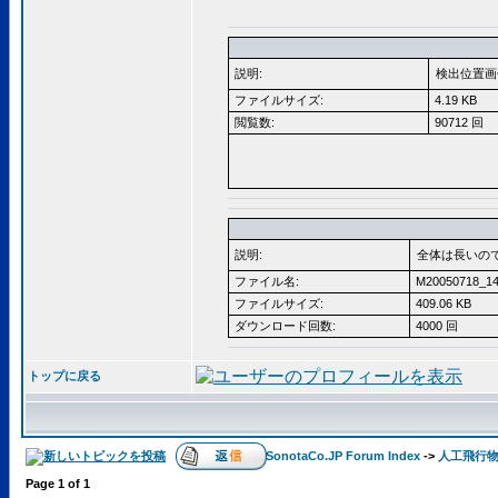
説明:
検出位置画
ファイルサイズ:
4.19 KB
閲覧数:
90712 回
説明:
全体は長いの
ファイル名:
M20050718_14
ファイルサイズ:
409.06 KB
ダウンロード回数:
4000 回
トップに戻る
SonotaCo.JP Forum Index
->
人工飛行
Page
1
of
1