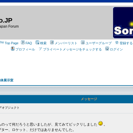
o.JP
apan Forum
Top Page
FAQ
検索
メンバーリスト
ユーザーグループ
登録する
プロフィール
プライベートメッセージをチェックする
ログイン
物体展示室
メッセージ
アオブジェクト
ものって何だろうと思いましたが、見てみてビックリしました
。
プター、ロケット、だけではありませんでした。