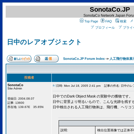
SonotaCo.JP
SonotaCo Network Japan For
Top Page
FAQ
検索
プロフィール
プライ
日中のレアオブジェクト
SonotaCo.JP Forum Index
->
人工飛行物体展
投稿者
SonotaCo
日時: Mon Jul 18, 2005 2:41 pm
記事の件名: 日中のレ
Site Admin
日中でのDark Object Mask の実験中の獲物です。
登録日: 2004.08.07
日中に背景より明るいもので、こんな光跡を残す
記事: 13600
日中検出される人工飛行物体は、飛行機、ヘリコ
所在地: 139.67E 35.65N
説明:
検出位置画像では正体不