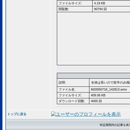
ファイルサイズ:
4.19 KB
閲覧数:
90794 回
説明:
全体は長いので前半のみ掲
ファイル名:
M20050718_142813.wmv
ファイルサイズ:
409.06 KB
ダウンロード回数:
4000 回
トップに戻る
特定期間内の記事を表