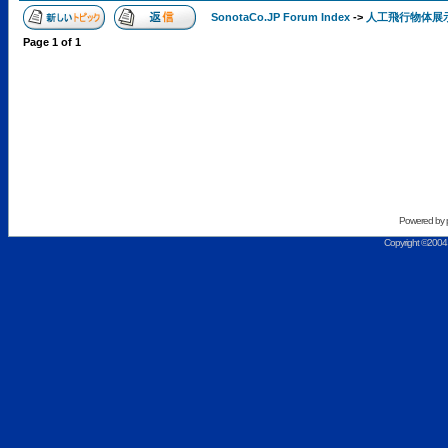
SonotaCo.JP Forum Index
->
人工飛行物体展
Page
1
of
1
Powered by
Copyright ©2004 