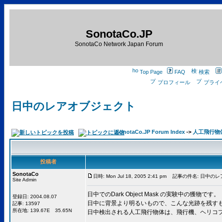
SonotaCo.JP
SonotaCo Network Japan Forum
Top Page
FAQ
検索
プロフィール
プライ
日中のレアオブジェクト
SonotaCo.JP Forum Index
->
人工飛行物
投稿者
SonotaCo
日時: Mon Jul 18, 2005 2:41 pm
記事の件名: 日中のレ
Site Admin
日中でのDark Object Mask の実験中の獲物です。
登録日: 2004.08.07
日中に背景より明るいもので、こんな光跡を残す
記事: 13597
所在地: 139.67E 35.65N
日中検出される人工飛行物体は、飛行機、ヘリコ