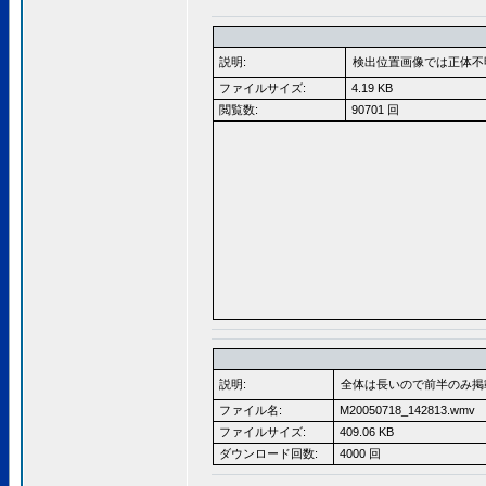
説明:
検出位置画像では正体不
ファイルサイズ:
4.19 KB
閲覧数:
90701 回
説明:
全体は長いので前半のみ掲
ファイル名:
M20050718_142813.wmv
ファイルサイズ:
409.06 KB
ダウンロード回数:
4000 回