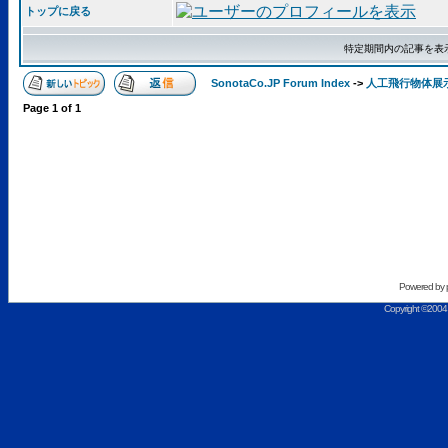
トップに戻る
特定期間内の記事を表
SonotaCo.JP Forum Index
->
人工飛行物体展
Page
1
of
1
Powered by
Copyright ©2004 