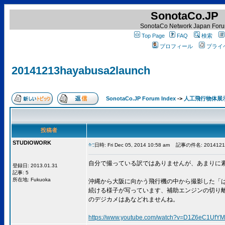
SonotaCo.JP
SonotaCo Network Japan For
Top Page
FAQ
検索
プロフィール
プライ
20141213hayabusa2launch
SonotaCo.JP Forum Index
->
人工飛行物体展
投稿者
STUDIOWORK
日時: Fri Dec 05, 2014 10:58 am
記事の件名: 20141213h
自分で撮っている訳ではありませんが、あまりに
登録日: 2013.01.31
記事: 5
所在地: Fukuoka
沖縄から大阪に向かう飛行機の中から撮影した「は
続ける様子が写っています、補助エンジンの切り離しを
のデジカメはあなどれませんね。
https://www.youtube.com/watch?v=D1Z6eC1UfYM