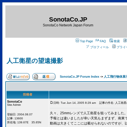
SonotaCo.JP
SonotaCo Network Japan Forum
Top Page
FAQ
検索
プロフィール
プライ
人工衛星の望遠撮影
SonotaCo.JP Forum Index
->
人工飛行物体展
投稿者
SonotaCo
日時: Tue Jun 14, 2005 8:29 am
記事の件名: 人工衛星
Site Admin
久々、25mmレンズで人工衛星を狙ってみました
登録日: 2004.08.07
予報とは違いましたが幸い天気もまずまず、南東
記事: 13600
所在地: 139.67E 35.65N
動画は大きくてここには載せられないのですが、