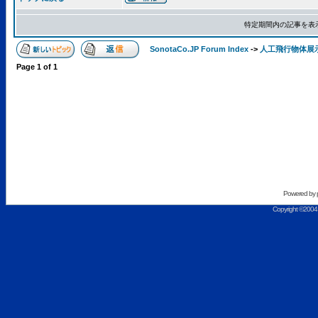
特定期間内の記事を表
SonotaCo.JP Forum Index
->
人工飛行物体展
Page
1
of
1
Powered by
Copyright ©2004 