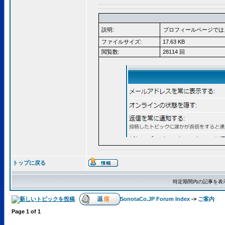
説明:
プロフィールページでは
ファイルサイズ:
17.63 KB
閲覧数:
28114 回
トップに戻る
特定期間内の記事を表
SonotaCo.JP Forum Index
->
ご案内
Page
1
of
1