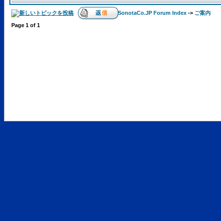
SonotaCo.JP Forum Index
->
ご案内
Page
1
of
1