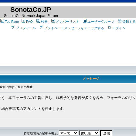
SonotaCo.JP
SonotaCo Network Japan Forum
Top Page
FAQ
検索
メンバーリスト
ユーザーグループ
登録する
プロフィール
プライベートメッセージをチェックする
ログイン
メッセージ
波観測に関する発言の禁止
く、本フォーラムの主旨に反し、非科学的な発言が多くを占め、フォーラムのリソー
く場合投稿者のアカウントを停止します。
特定期間内の記事を表示: