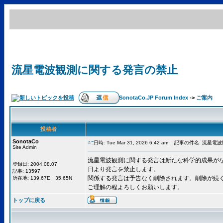
流星電波観測に関する発言の禁止
SonotaCo.JP Forum Index
->
ご案内
投稿者
SonotaCo
日時: Tue Mar 31, 2026 6:42 am
記事の件名: 流星電
Site Admin
流星電波観測に関する発言は新たな科学的成果がな
登録日: 2004.08.07
日より発言を禁止します。
記事: 13597
関係する発言は予告なく削除されます。削除が続
所在地: 139.67E 35.65N
ご理解の程よろしくお願いします。
トップに戻る