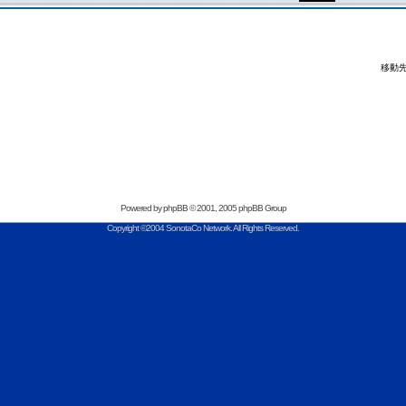
移動先
Powered by
phpBB
© 2001, 2005 phpBB Group
Copyright ©2004 SonotaCo Network. All Rights Reserved.