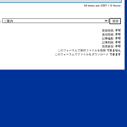
All times are GMT + 9 Hours
:
新規投稿:
不可
返信投稿:
不可
記事編集:
不可
記事削除:
不可
投票参加:
不可
このフォーラムで添付ファイルを投稿
できません
このフォーラムでファイルをダウンロード
できます